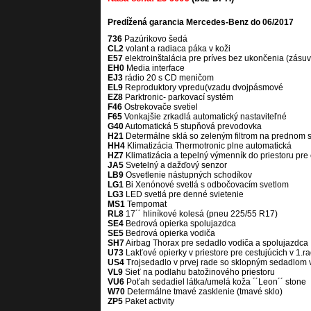
Predĺžená garancia Mercedes-Benz do 06/2017
736
Pazúrikovo šedá
CL2
volant a radiaca páka v koži
E57
elektroinštalácia pre príves bez ukončenia (zásuv
EH0
Media interface
EJ3
rádio 20 s CD meničom
EL9
Reproduktory vpredu(vzadu dvojpásmové
EZ8
Parktronic- parkovací systém
F46
Ostrekovače svetiel
F65
Vonkajšie zrkadlá automatický nastaviteľné
G40
Automatická 5 stupňová prevodovka
H21
Determálne sklá so zeleným filtrom na prednom s
HH4
Klimatizácia Thermotronic plne automatická
HZ7
Klimatizácia a tepelný výmenník do priestoru pre 
JA5
Svetelný a dažďový senzor
LB9
Osvetlenie nástupných schodíkov
LG1
Bi Xenónové svetlá s odbočovacím svetlom
LG3
LED svetlá pre denné svietenie
MS1
Tempomat
RL8
17´´ hliníkové kolesá (pneu 225/55 R17)
SE4
Bedrová opierka spolujazdca
SE5
Bedrová opierka vodiča
SH7
Airbag Thorax pre sedadlo vodiča a spolujazdca
U73
Lakťové opierky v priestore pre cestujúcich v 1.r
US4
Trojsedadlo v prvej rade so sklopným sedadlom 
VL9
Sieť na podlahu batožinového priestoru
VU6
Poťah sedadiel látka/umelá koža ´´Leon´´ stone
W70
Determálne tmavé zasklenie (tmavé sklo)
ZP5
Paket activity