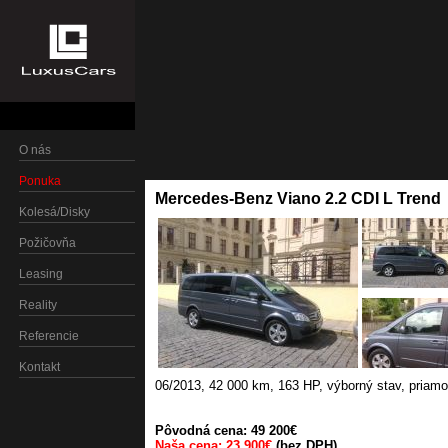
O nás
Ponuka
Mercedes-Benz Viano 2.2 CDI L Trend
Kolesá/Disky
Požičovňa
Leasing
Reality
Referencie
Kontakt
06/2013
,
42 000 km
,
163 HP
,
výborný stav, priam
Pôvodná cena: 49 200€
Naša cena: 23 900€
(bez DPH)