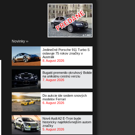
6.7.2007
Novinky ››
Jedinečné Porsche 911 Turbo S
oslavuje 75 rokov značky v
Austrálii
8. August 2026
Bugatti premenilo okruhový Bolide
na unikátnu cestnú verziu
7. August 2026
Do aukcie ide sedem snových
modelov Ferrari
6. August 2026
Nové Audi A2 E-Tron bude
historicky najefektívnejším autom
značky
5. August 2026