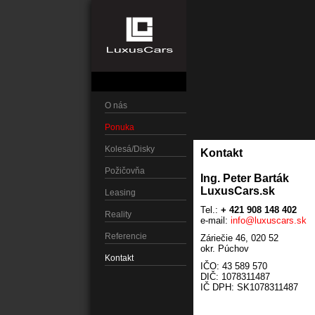
O nás
Ponuka
Kolesá/Disky
Kontakt
Požičovňa
Ing. Peter Barták
LuxusCars.sk
Leasing
Tel.:
+ 421 
Reality
e-mail:
info@luxuscars.sk
Referencie
Záriečie 46, 020 52
okr. Púchov
Kontakt
IČO: 43 589 570
DIČ: 1078311487
IČ DPH: SK1078311487