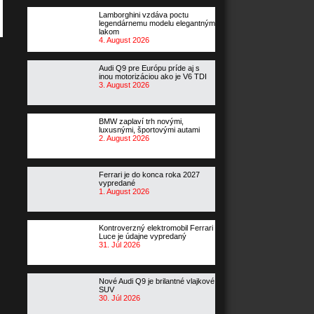
Lamborghini vzdáva poctu
legendárnemu modelu elegantným
lakom
4. August 2026
Audi Q9 pre Európu príde aj s
inou motorizáciou ako je V6 TDI
3. August 2026
BMW zaplaví trh novými,
luxusnými, športovými autami
2. August 2026
Ferrari je do konca roka 2027
vypredané
1. August 2026
Kontroverzný elektromobil Ferrari
Luce je údajne vypredaný
31. Júl 2026
Nové Audi Q9 je brilantné vlajkové
SUV
30. Júl 2026