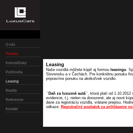
O nás
Ponuka
Kolesá/Disky
Leasing
Naše vozidlá môžete kúpiť aj formou
leasingu
. S
Požičovňa
Slovensku a v Čechách. Pre konkrétnu ponuku fin
pripravíme ponuku na akékoľvek vozidlo.
Leasing
Reality
´´
Daň za luxusné autá
´´, ktorá platí od 1.10.2012
evidencie, t.j. nielen na dovezené, ale aj nové k
Referencie
dane za registráciu vozidla, vrátane prepisu. Hodn
odkaze:
Registračný poplatok za prihlásenie vo
Kontakt