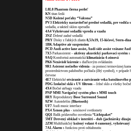
L8L8 Phantom čierna perleť
KN
titan šedá
N5D
Kožené poťahy “Valcona”
PV3 Elektricky nastaviteľné predné sedadlá, pre vodiča
sedadla, a taktiež sklon operadla
4A4
Vyhrievané sedadlá vpredu a vzadu
3NZ
Delené zadné sedadlá
PRY
Disky z ľahkých zliatin
8,5Jx19, 15-lúčové, Stern-diz
1BK
Adaptive air suspension
PCD Audi active lane assist, Audi side assist vrátane Aud
7X5
Parkassistent –
aktívny akustický parkovací systém
s 
9AQ
Komfortná automatická
klimatizácia 4-zónová
PK6
Nezávislé kúrenie
s diaľkovým ovládaním
9R1 Asistent nočného videnia
- za pomoci termovíznej kam
prostredníctvom palubného počítača (žltý symbol), v prípade 
červene
4E7
Elektrické
otváranie a zatváranie veka batožinového p
PDG
Izolačné sklá s UV filtrom
– čelné sklo a všetky bočn
4X4
Bočné airbagy vzadu
PNP
MMI Navigačný systém plus s MMI touch
8RY
Reproduktory
Bose Surround Sound
9ZW
Autotelefón (
Bluetooth)
UF7
Audi music interface
PX4 Xenon plus
- xenónové svetlomety
QQ1
Balík prídavného osvetlenia
“Lichtpaket”
5MT
Drevený obklad v interiéri – dub (jachtársky dizajn
2ZM
Multifunkčný
kožený volant 4-ramenný, vyhrievaný
7AL
Alarm
s funkciou proti odtiahnutiu