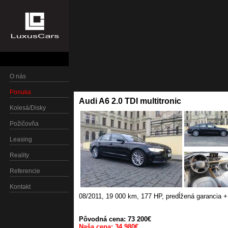
O nás
Ponuka
Audi A6 2.0 TDI multitronic
Kolesá/Disky
Požičovňa
Leasing
Reality
Referencie
Kontakt
08/2011
,
19 000 km
,
177 HP
,
predĺžená garancia +
Pôvodná cena: 73 200€
Naša cena: 34 980€