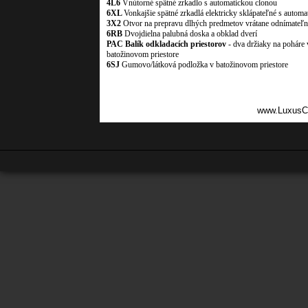
4L6
Vnútorné spätné zrkadlo s automatickou clonou
6XL
Vonkajšie spätné zrkadlá elektricky sklápateľné s autom
3X2
Otvor na prepravu dlhých predmetov vrátane odnímateľ
6RB
Dvojdielna palubná doska a obklad dverí
PAC Balík odkladacích priestorov
- dva držiaky na poháre
batožinovom priestore
6SJ
Gumovo/látková podložka v batožinovom priestore
www.LuxusC