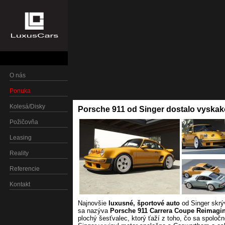
O nás
Ponuka
Kolesá/Disky
Porsche 911 od Singer dostalo vyskak
Požičovňa
Leasing
Reality
Referencie
Kontakt
Najnovšie
luxusné, športové auto
od Singer skrý
sa nazýva
Porsche 911 Carrera Coupe Reimag
plochý šesťvalec, ktorý ťaží z toho, čo sa spolo