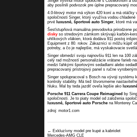
Singer vyvinul motor spoločne s Cosworthom a osl
aby posilnili podvozok pre úplne prepracovaný mo
4.0-litrový motor má výkon 420 koní a má otáčky v
spoločnosti Singer, ktorý využíva vodou chladené
prvé
luxusné, športové auto Singer
, ktoré má va
Šesťstupňová manuálna prevodovka prirodzene po
disky
so stredovým zámkom skrývajú karbón-kera
uhlíkových vlákien, ktorá dodáva 911 postoj inšpi
Equipment z 80. rokov. Zákazníci si môžu kúpiť o
potreby, a čo je najlepšie, má vyskakovacie svetl
Singer obmedzí svoju najnovšiu 911 len na 100 zá
celý rad možností personalizácie vrátane farieb n
medzi ľahkými športovými sedadlami alebo sedadla
prepracovaný prístrojový panel s ručne vyrobeným
Singer spolupracoval s Bosch na vývoji systému kon
kontroly stability. Má tiež štvorsmerne nastavite
hluku. Mal by teda jazdiť oveľa lepšie ako
luxusné
Porsche 911 Carrera Coupe Reimagined
by Sing
spoločnosti. Je to piaty model od založenia spoloč
luxusné, športové auto Porsche
na Monterey Ca
zdroj: motor1.com
Post navigation
←
Exkluzívny model pre kupé a kabriolet
Mercedes-AMG CLE