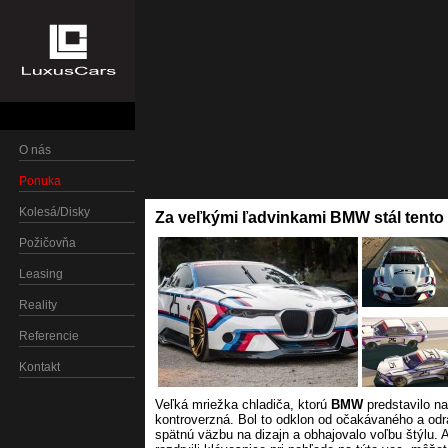
O nás
Ponuka
Kolesá/Disky
Za veľkými ľadvinkami BMW stál tento
Požičovňa
Leasing
Reality
Referencie
Kontakt
Veľká mriežka chladiča, ktorú
BMW
predstavilo na
kontroverzná. Bol to odklon od očakávaného a odr
spätnú väzbu na dizajn a obhajovalo voľbu štýlu. A