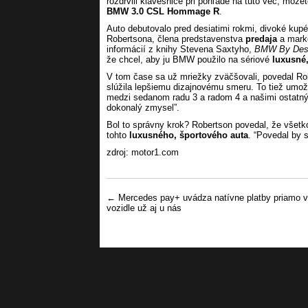
rozdrvili klávesnice pri pohľade na túto vec, môže
BMW 3.0 CSL Hommage R
.
Auto debutovalo pred desiatimi rokmi, divoké kupé
Robertsona, člena predstavenstva
predaja
a mark
informácií z knihy Stevena Saxtyho,
BMW By Des
že chcel, aby ju BMW použilo na sériové
luxusné,
V tom čase sa už mriežky zväčšovali, povedal Ro
slúžila lepšiemu dizajnovému smeru. To tiež umožn
medzi sedanom radu 3 a radom 4 a našimi ostatný
dokonalý zmysel”.
Bol to správny krok? Robertson povedal, že všetko,
tohto
luxusného, športového auta
. “Povedal by 
zdroj: motor1.com
Post navigation
←
Mercedes pay+ uvádza natívne platby priamo 
vozidle už aj u nás