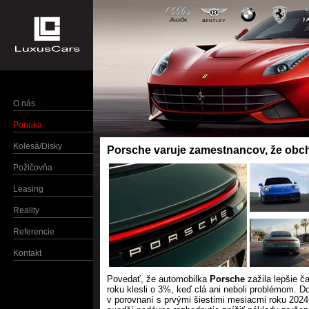
O nás
Ponuka
Kolesá/Disky
Porsche varuje zamestnancov, že obc
Požičovňa
Leasing
Reality
Referencie
Kontakt
Povedať, že automobilka
Porsche
zažila lepšie č
roku klesli o 3%, keď clá ani neboli problémom. D
v porovnaní s prvými šiestimi mesiacmi roku 2024