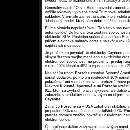
svedčí nedávne rozhodnutie znížiť náklady zruše
Generálny riaditeľ Oliver Blume povedal zamestna
vyššie výdavky vyvolané clami Trumpovej administ
nákladov. V e-maile zamestnancom, ktorý videla
a
“obchodný model, ktorý nám dobre slúžil mnoho de
Blume situáciu neprikrášľoval: “To všetko nás tvr
automobilov.” Do konca roka zostava spoločnosti 
elektrické SUV. Posledná súčasná generácia Boxst
pričom elektrické náhrady dorazia najskôr v roku 
najbližších mesiacoch.
Je príliš skoro povedať, či elektrický Cayenne po
silným štartom svojho menšieho elektrického cro
elektromobil spoločnosti má problémy:
predaj lu
v roku 2024 klesol o 49% a v prvej polovici roku 2
Najväčším trhom
Porsche
zostáva Severná Ameri
nárast dodávok, po ktorom nasledoval 10% nárast 
pokračovať ani v druhej polovici, pretože “trhové 
Niektoré
luxusné, športové autá Porsche
vzrástl
911, ktorí sú zvyknutí platiť najvyššie, ale ďalši
zákazníkov produktov orientovaných na objem, a
Cayenne
.
Zatiaľ čo
Porsche
sa v USA zatiaľ drží stabilne,
prepadli o 28% a do júna klesli o ďalších 28%.
Po
pretože domáce značky pokračujú v uvádzaní ceno
elektromobilov.
Či sa plánuje ďalšie znižovanie pracovných miest,