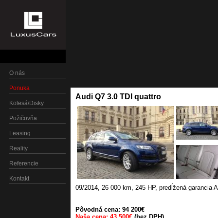
O nás
Ponuka
Audi Q7 3.0 TDI quattro
Kolesá/Disky
Požičovňa
Leasing
Reality
Referencie
Kontakt
09/2014
,
26 000 km
,
245 HP
,
predĺžená garancia A
Pôvodná cena: 94 200€
Naša cena: 43 500€
(bez DPH)