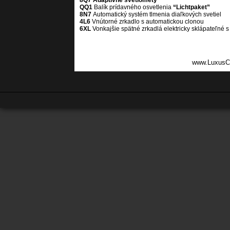
8Q7
Adaptívne svetlomety
QQ1
Balík prídavného osvetlenia
“Lichtpaket”
8N7
Automatický systém tlmenia diaľkových svetiel
4L6
Vnútorné zrkadlo s automatickou clonou
6XL
Vonkajšie spätné zrkadlá elektricky sklápateľné
www.LuxusC