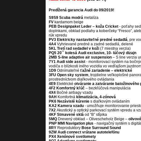
Predĺžená garancia Audi do 09/2019!
S9S9 Scuba modrá
metalíza
FV
kardamom beige
PEB
Designpaket Leder – koža Cricket
- poťahy seda
doplnkami, obklad podlahy a koberčeky “Fresco”, aleb
rúk vpredu
PV3
Elektricky nastaviteľné predné sedadlá
, pre v
4A4
Vyhrievané predné a zadné sedadlá, delené
5KL
Tretí rad sedadiel v koži
(7 miestna verzia)
PQ5 20´´ kolesá Audi exclusive, 10- lúčový dizajn
2MB
S-line adaptive air suspension
– S line verzia 
7Y1
Audi side assist
- monitorovací systém na bočnýc
vodiča o blízkosti iného vozidla vo vedľajšom jazdnom
1D9
Odnímateľné
ťažné zariadenie – elektrické
3FU Open sky system
, trojdielne veľkoplošné pano
prostredníctvom diaľkového ovládania
4E9
Elektrické
otváranie a zatváranie batožinového 
4F2
Komfortný kľúč
– bezkľúčová manipulácia
4X4
Bočné airbagy vzadu
9AH
Komfortná
klimatizácia, 4-zónová
PK6
Nezávislé kúrenie
s diaľkovým ovládaním
KA2 Kamera vzadu
- umožňuje monitorovanie priesto
7X2
Akustický a optický parkovací systém vpredu a v
4KF
Stmavené sklá
od “B” stĺpika
5MQ
Drevený obklad – Olivescheholz Beige –
olivov
PNP
MMI Navigation plus
- navigačný systém s digi
8RY
Reproduktory
Bose Surround Sound
9ZW
Audi connect vrátane autotelefónu
PX4
Xenónové svetlomety