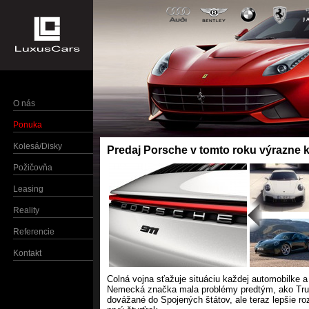
O nás
Ponuka
Kolesá/Disky
Predaj Porsche v tomto roku výrazne 
Požičovňa
Leasing
Reality
Referencie
Kontakt
Colná vojna sťažuje situáciu každej automobilke 
Nemecká značka mala problémy predtým, ako Trum
dovážané do Spojených štátov, ale teraz lepšie roz