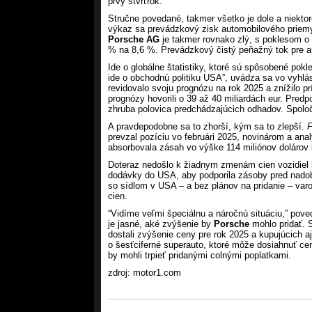
prvý štvrťrok.
Stručne povedané, takmer všetko je dole a niektor
výkaz sa prevádzkový zisk automobilového priemys
Porsche AG
je takmer rovnako zlý, s poklesom o 
% na 8,6 %. Prevádzkový čistý peňažný tok pre au
Ide o globálne štatistiky, ktoré sú spôsobené pokl
ide o obchodnú politiku USA”, uvádza sa vo vyhlá
revidovalo svoju prognózu na rok 2025 a znížilo p
prognózy hovorili o 39 až 40 miliardách eur. Pred
zhruba polovica predchádzajúcich odhadov. Spoločno
A pravdepodobne sa to zhorší, kým sa to zlepší.
F
prevzal pozíciu vo februári 2025, novinárom a anal
absorbovala zásah vo výške 114 miliónov dolárov 
Doteraz nedošlo k žiadnym zmenám cien vozidiel
dodávky do USA, aby podporila zásoby pred nadob
so sídlom v USA – a bez plánov na pridanie – varo
cien.
“Vidíme veľmi špeciálnu a náročnú situáciu,” pov
je jasné, aké zvýšenie by
Porsche
mohlo pridať.
dostali zvýšenie ceny pre rok 2025 a kupujúcich a
o šesťciferné superauto, ktoré môže dosiahnuť cen
by mohli trpieť pridanými colnými poplatkami.
zdroj: motor1.com