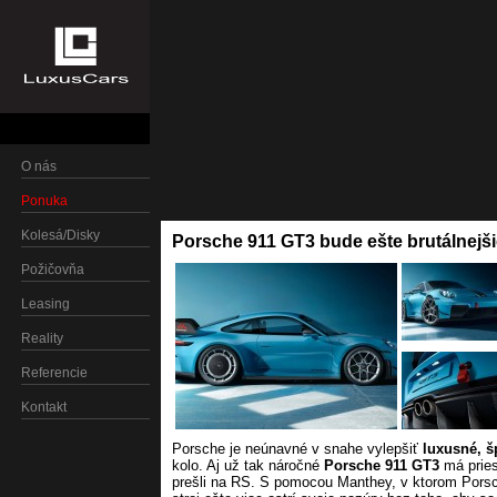
O nás
Ponuka
Kolesá/Disky
Porsche 911 GT3 bude ešte brutálnejš
Požičovňa
Leasing
Reality
Referencie
Kontakt
Porsche je neúnavné v snahe vylepšiť
luxusné, š
kolo. Aj už tak náročné
Porsche 911 GT3
má pries
prešli na RS. S pomocou Manthey, v ktorom Porsch