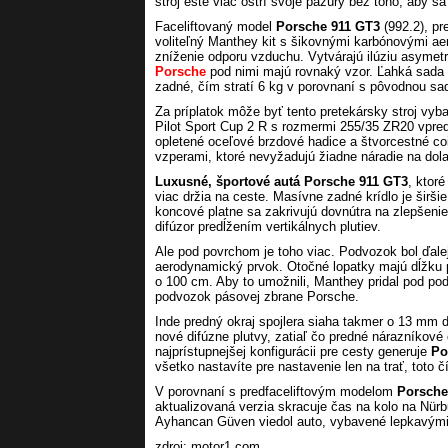
stroj ešte viac ostrí svoje pazúry bez toho, aby sa
Faceliftovaný model
Porsche 911 GT3
(992.2), pr
voliteľný Manthey kit s šikovnými karbónovými 
zníženie odporu vzduchu. Vytvárajú ilúziu asymetr
Porsche
pod nimi majú rovnaký vzor. Ľahká sada 
zadné, čím stratí 6 kg v porovnaní s pôvodnou sa
Za príplatok môže byť tento pretekársky stroj vy
Pilot Sport Cup 2 R s rozmermi 255/35 ZR20 vpre
opletené oceľové brzdové hadice a štvorcestné co
vzperami, ktoré nevyžadujú žiadne náradie na dol
Luxusné, športové autá Porsche 911 GT3
, ktor
viac držia na ceste. Masívne zadné krídlo je širšie
koncové platne sa zakrivujú dovnútra na zlepšeni
difúzor predĺžením vertikálnych plutiev.
Ale pod povrchom je toho viac. Podvozok bol ďalej
aerodynamický prvok. Otočné lopatky majú dĺžku pr
o 100 cm. Aby to umožnili, Manthey pridal pod pod
podvozok pásovej zbrane Porsche.
Inde predný okraj spojlera siaha takmer o 13 mm 
nové difúzne plutvy, zatiaľ čo predné nárazníkové
najprístupnejšej konfigurácii pre cesty generuje
Po
všetko nastavíte pre nastavenie len na trať, toto č
V porovnaní s predfaceliftovým modelom
Porsche
aktualizovaná verzia skracuje čas na kolo na Nürb
Ayhancan Güven viedol auto, vybavené lepkavými 
zdroj: motor1.com