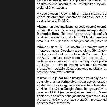
Koncepcia elektrického kompresora na chladivo so 
šesťvalcového motora M 256, znižuje trecí výkon 
elektrického jazdenia.
V čase uvedenia CLA na trh si môžu zákazníci vy
vďaka elektromotoru dodatočný výkon 22 kW. K di
všetky kolesá 4MATIC.
Vlastný, umelou inteligenciou podporovaný opera
úroveň. Každé vozidlo je vybavené superpočítačmi
Mercedes-Benz
. To umožňuje aktualizácie softvé
jazdných systémov, vzduchom. CLA tak rovnako ak
nové funkcie v priebehu mnohých nasledujúcich ro
Vďaka systému MB.OS otvára CLA zákazníkom nový
interakcie medzi človekom a vozidlom. Štvrtá gen
inteligenciu (UI) tak od spoločnosti Microsoft, ak
takzvaný „multiagentový prístup“ a integruje nástr
najlepší zdroj pre každú úlohu, a to aj počas preb
získaných z internetu. Pre zákazníka je konverzá
s priateľom. Dokáže dávať odpovede na otázky a 
potrebné opakovať kontext.
V novej CLA je zážitok z navigácie založený na sl
vyvinuté v rámci partnerstva medzi spoločnosťou
systémov, ktoré integrujú nového automobilového 
vozidle so službou Google Maps. Integrovaná vizu
navigácii MBUX (na želanie) novú dimenziu. V reál
zobrazenie asistenčného jazdného systému s 3D z
profitujú z lepšieho prehľadu o situácii, pretože v
asistenčných systémov.