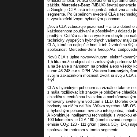
emocionálnosti. Vďaka operačnému systému Merc
zážitku
Mercedes-Benz
(MBUX) štvrtej generácie 
a Google je CLA taká inteligentná, intuitívna a ind
segmente. Po úspešnom uvedení CLA s technológi
s vysokoefektívnym hybridným pohonom.
„Nová CLA vzbudzuje pozornosť – a to z dobrého d
každodennom používaní a pôsobivému dojazdu je 
predtým. Odráža sa to na vysokom dopyte po naši
technicky vyspelých hybridných variantov majú záka
CLA, ktorá sa najlepšie hodí k ich životnému štýl
spoločnosti Mercedes-Benz Group AG, zodpovedný
Novú CLA s úplne novovyvinutým, elektrifikova
1,5 litra možno objednať u zmluvných partnerov 
a na želanie s náhonom na predné alebo všetky k
sume 46 248 eur s DPH. Výrobca
luxusných, šp
svojim zákazníkom možnosť zvoliť si svoju CLA s
štýl.
CLA s hybridným pohonom sa vizuálne takmer neod
z mála rozlišovacích znakov je obloženie chladi
chladiča s centrálnou hviezdou a pochrómovaný
lemovaný svetelným vodičom s LED, ktorého okraje
hodnoty sa ničím nelíšia. Vďaka systému MB.OS 
s hybridným pohonom rovnako inteligentná, intuitív
A kombinuje inteligentnú technológiu s vysokou ef
100 kilometrov je CLA 180 (kombinovaná energetic
emisie CO
: 123 - 111 g/km | trieda CO
: D-C) na
2
2
spaľovacím motorom v tomto segmente.