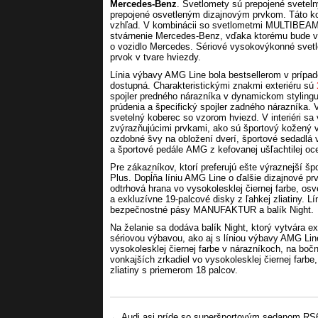
Mercedes-Benz
. Svetlomety sú prepojené sveteln
prepojené osvetleným dizajnovým prvkom. Táto k
vzhľad. V kombinácii so svetlometmi MULTIBEAM 
stvárnenie Mercedes-Benz, vďaka ktorému bude v 
o vozidlo Mercedes. Sériové vysokovýkonné svet
prvok v tvare hviezdy.
Línia výbavy AMG Line bola bestsellerom v prípad
dostupná. Charakteristickými znakmi exteriéru sú
spojler predného nárazníka v dynamickom styli
prúdenia a špecifický spojler zadného nárazníka. 
svetelný koberec so vzorom hviezd. V interiéri sa
zvýrazňujúcimi prvkami, ako sú športový kožený 
ozdobné švy na obložení dverí, športové sedadl
a športové pedále AMG z kefovanej ušľachtilej o
Pre zákazníkov, ktorí preferujú ešte výraznejší š
Plus. Dopĺňa líniu AMG Line o ďalšie dizajnové 
odtrhová hrana vo vysokolesklej čiernej farbe, osv
a exkluzívne 19-palcové disky z ľahkej zliatiny. 
bezpečnostné pásy MANUFAKTUR a balík Night.
Na želanie sa dodáva balík Night, ktorý vytvára 
sériovou výbavou, ako aj s líniou výbavy AMG Li
vysokolesklej čiernej farbe v nárazníkoch, na boč
vonkajších zrkadiel vo vysokolesklej čiernej farbe
zliatiny s priemerom 18 palcov.
Post navigation
←
Audi asi príde so superšportovým sedanom RS