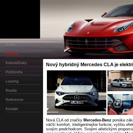
O nás
Ponuka
Kolesá/Disky
Nový hybridný Mercedes CLA je elektri
Požičovňa
Leasing
Reality
Referencie
Kontakt
Nová CLA od značky
Mercedes-Benz
ponúka záka
väčší komfort, inteligentnejšie funkcie, vyššiu efe
svojím predchodcom. Svojimi atletickými proporci