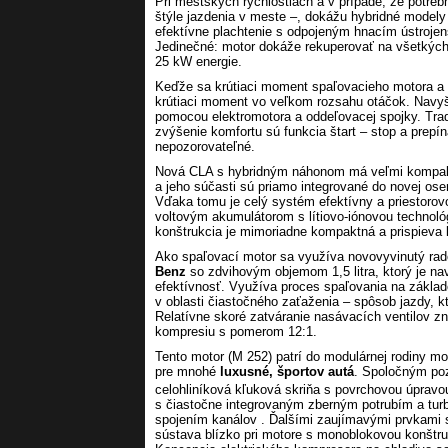
Pri mestských rýchlostiach a v prípade, že potre
štýle jazdenia v meste –, dokážu hybridné modely ja
efektívne plachtenie s odpojeným hnacím ústrojen
Jedinečné: motor dokáže rekuperovať na všetkých
25 kW energie.
Keďže sa krútiaci moment spaľovacieho motora a e
krútiaci moment vo veľkom rozsahu otáčok. Navy
pomocou elektromotora a oddeľovacej spojky. Tradi
zvýšenie komfortu sú funkcia štart – stop a prep
nepozorovateľné.
Nová CLA s hybridným náhonom má veľmi kompakt
a jeho súčasti sú priamo integrované do novej o
Vďaka tomu je celý systém efektívny a priestorov
voltovým akumulátorom s lítiovo-iónovou technológ
konštrukcia je mimoriadne kompaktná a prispieva 
Ako spaľovací motor sa využíva novovyvinutý rad
Benz
so zdvihovým objemom 1,5 litra, ktorý je n
efektívnosť. Využíva proces spaľovania na základ
v oblasti čiastočného zaťaženia – spôsob jazdy, k
Relatívne skoré zatváranie nasávacích ventilov z
kompresiu s pomerom 12:1.
Tento motor (M 252) patrí do modulárnej rodiny m
pre mnohé
luxusné, športov autá
. Spoločným po
celohliníková kľuková skriňa s povrchovou úpra
s čiastočne integrovaným zberným potrubím a tur
spojením kanálov . Ďalšími zaujímavými prvkami 
sústava blízko pri motore s monoblokovou konštru