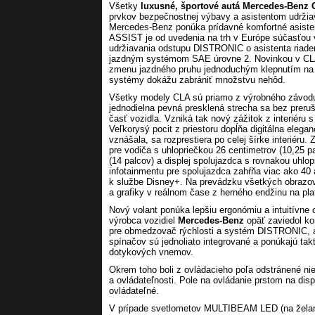
Všetky
luxusné, športové autá Mercedes-Benz
prvkov bezpečnostnej výbavy a asistentom udrži
Mercedes-Benz ponúka prídavné komfortné asi
ASSIST je od uvedenia na trh v Európe súčasťou v
udržiavania odstupu DISTRONIC o asistenta riad
jazdným systémom SAE úrovne 2. Novinkou v CLA 
zmenu jazdného pruhu jednoduchým klepnutím na
systémy dokážu zabrániť množstvu nehôd.
Všetky modely CLA sú priamo z výrobného závodu
jednodielna pevná presklená strecha sa bez preru
časť vozidla. Vzniká tak nový zážitok z interiér
Veľkorysý pocit z priestoru dopĺňa digitálna ele
vznášala, sa rozprestiera po celej šírke interiér
pre vodiča s uhlopriečkou 26 centimetrov (10,25 pa
(14 palcov) a displej spolujazdca s rovnakou uhlo
infotainmentu pre spolujazdca zahŕňa viac ako 40 
k službe Disney+. Na prevádzku všetkých obrazo
a grafiky v reálnom čase z herného endžinu na pla
Nový volant ponúka lepšiu ergonómiu a intuitívne
výrobca vozidiel
Mercedes‑Benz
opäť zaviedol ko
pre obmedzovač rýchlosti a systém DISTRONIC, ako
spínačov sú jednoliato integrované a ponúkajú tak
dotykových vnemov.
Okrem toho boli z ovládacieho poľa odstránené nie
a ovládateľnosti. Pole na ovládanie prstom na displ
ovládateľné.
V prípade svetlometov MULTIBEAM LED (na želanie