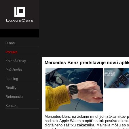
O nás
Ponuka
Kolesá/Disky
Mercedes-Benz predstavuje novú aplik
Požičovňa
Leasing
Reality
Referencie
Kontakt
Mercedes-Benz na želanie mnohých zákazníkov pr
hodiniek Apple Watch a opäť sa tak posúva o krok 
digitálneho zážitku zákazníka. Majitelia môžu so