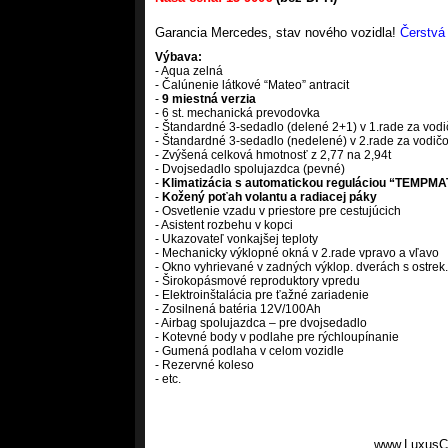
Garancia Mercedes, stav nového vozidla!
Čerstvá 
Výbava:
- Aqua zelná
- Čalúnenie látkové “Mateo” antracit
-
9 miestná verzia
- 6 st. mechanická prevodovka
- Štandardné 3-sedadlo (delené 2+1) v 1.rade za vod
- Štandardné 3-sedadlo (nedelené) v 2.rade za vodič
- Zvýšená celková hmotnosť z 2,77 na 2,94t
- Dvojsedadlo spolujazdca (pevné)
-
Klimatizácia s automatickou reguláciou “TEMPM
-
Kožený poťah volantu a radiacej páky
- Osvetlenie vzadu v priestore pre cestujúcich
- Asistent rozbehu v kopci
- Ukazovateľ vonkajšej teploty
- Mechanicky výklopné okná v 2.rade vpravo a vľavo
- Okno vyhrievané v zadných výklop. dverách s ostrek.
- Širokopásmové reproduktory vpredu
- Elektroinštalácia pre ťažné zariadenie
- Zosilnená batéria 12V/100Ah
- Airbag spolujazdca – pre dvojsedadlo
- Kotevné body v podlahe pre rýchloupínanie
- Gumená podlaha v celom vozidle
- Rezervné koleso
- etc.
www.LuxusC