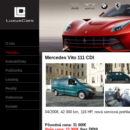
O nás
Ponuka
Mercedes Vito 111 CDI
Kolesá/Disky
Požičovňa
Leasing
Reality
Referencie
Kontakt
04/2008
,
42 000 km
,
116 HP
,
nová servisná prehli
Pôvodná cena: 31 000€
Naša cena: 15 900€
(bez DPH)