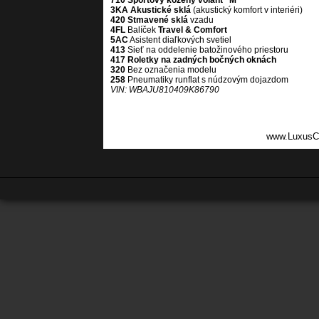
710 Športový kožený volant “M”
3KA Akustické sklá
(akustický komfort v interiéri)
420 Stmavené sklá
vzadu
4FL
Balíček
Travel & Comfort
5AC
Asistent diaľkových svetiel
413
Sieť na oddelenie batožinového priestoru
417 Roletky na zadných bočných oknách
320
Bez označenia modelu
258
Pneumatiky runflat s núdzovým dojazdom
VIN:
WBAJU810409K86790
www.LuxusC