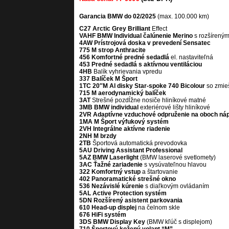
Garancia BMW do 02/2025
(max. 100.000 km)
C27 Arctic Grey Brilliant
Effect
VAHF BMW Individual čalúnenie Merino
s rozšírený
4AW Prístrojová doska v prevedení Sensatec
775 M strop Anthracite
456 Komfortné predné sedadlá
el. nastaviteľná
453 Predné sedadlá s aktívnou ventiláciou
4HB
Balík vyhrievania vpredu
337 Balíček M Šport
1TC 20″M Al disky Star-spoke 740 Bicolour
so zmie
715 M aerodynamický balíček
3AT
Strešné pozdĺžne nosiče hliníkové matné
3MB BMW individual
exteriérové lišty hliníkové
2VR Adaptívne vzduchové odpruženie na oboch ná
1MA M Šport výfukový systém
2VH Integrálne aktívne riadenie
2NH M brzdy
2TB
Športová automatická prevodovka
5AU Driving Assistant Professional
5AZ BMW Laserlight
(BMW laserové svetlomety)
3AC Ťažné zariadenie
s vysúvateľnou hlavou
322 Komfortný vstup
a štartovanie
402 Panoramatické strešné okno
536 Nezávislé kúrenie
s diaľkovým ovládaním
5AL Active Protection systém
5DN Rozšírený asistent parkovania
610 Head-up displej
na čelnom skle
676 HiFi systém
3DS BMW Display Key
(BMW kľúč s displejom)