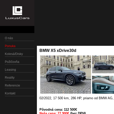
O nás
Ponuka
BMW X5 xDrive30d
Kolesá/Disky
Požičovňa
Leasing
Reality
Referencie
Kontakt
02/2022
,
17 500 km
,
286 HP
,
priamo od BMW AG, 
Pôvodná cena: 112 500€
Naša cena: 77 900€
(bez DPH)