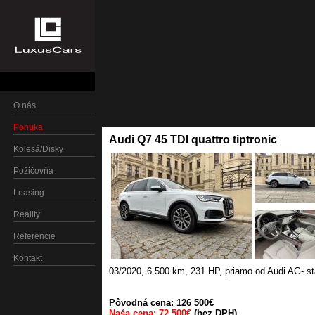
O nás
Ponuka
Audi Q7 45 TDI quattro tiptronic
Kolesá/Disky
Požičovňa
Leasing
Reality
Referencie
Kontakt
03/2020
,
6 500 km
,
231 HP
,
priamo od Audi AG- st
Pôvodná cena: 126 500€
Naša cena: 72 500€
(bez DPH)