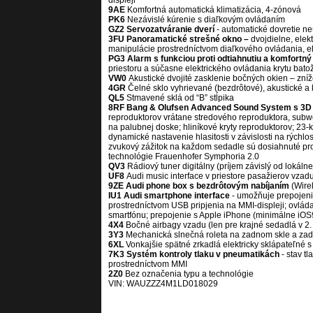
displeji
9AE
Komfortná automatická klimatizácia, 4-zónová
PK6
Nezávislé kúrenie s diaľkovým ovládaním
GZ2 Servozatváranie dverí
- automatické dovretie n
3FU Panoramatické strešné okno –
dvojdielne, elek
manipulácie prostredníctvom diaľkového ovládania,
e
PG3 Alarm s funkciou proti odtiahnutiu a komfortn
priestoru a súčasne elektrického ovládania krytu
bato
VW0
Akustické dvojité zasklenie bočných okien – zní
4GR
Čelné sklo vyhrievané (bezdrôtové), akustické a 
QL5
Stmavené sklá od “B” stĺpika
8RF Bang & Olufsen Advanced Sound System s 3
reproduktorov vrátane stredového reproduktora, subw
na palubnej doske; hliníkové kryty
reproduktorov; 23-
dynamické nastavenie hlasitosti v závislosti na rýchlos
zvukový zážitok na každom sedadle sú dosiahnuté
pr
technológie Frauenhofer
Symphoria 2.0
QV3
Rádiový tuner digitálny (príjem závislý od lokálnej
UF8
Audi music interface v priestore pasažierov vzad
9ZE Audi phone box s bezdrôtovým nabíjaním
(Wire
IU1 Audi smartphone interface
- umožňuje prepojeni
prostredníctvom USB pripjenia na MMI-displeji;
ovlád
smartfónu;
prepojenie s Apple iPhone (minimálne iOS
4X4
Bočné airbagy vzadu (len pre krajné sedadlá v 2.
3Y3
Mechanická slnečná roleta na zadnom skle a za
6XL
Vonkajšie spätné zrkadlá elektricky sklápateľné
7K3 Systém kontroly tlaku v pneumatikách
- stav t
prostredníctvom MMI
2Z0
Bez označenia typu a technológie
VIN: WAUZZZ4M1LD018029