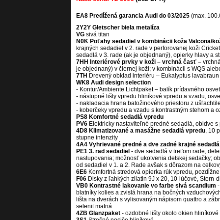
EA8 Predĺžená garancia Audi do 03/2025
(max. 100
2Y2Y Gletscher biela metalíza
VG
sivá titan
N0K Poťahy sedadiel v kombinácii koža Valcona/ko
krajných sedadiel v 2. rade v perforovanej koži Cricket
sedadlá v 3. rade (ak je
objednaný), opierky hlavy a s
7HH Interiérové prvky v koži – vrchná časť –
vrchná
je objednaný) v čiernej koži; v kombinácii s WQS ale
7TH
Drevený obklad interiéru – Eukalyptus lavabraun
WK8 Audi design selection
- Kontur/Ambiente Lichtpaket – balík prídavného osve
- nástupné lišty vpredu hliníkové vpredu a vzadu, osv
- nakladacia hrana batožinového priestoru z ušľachtil
- koberčeky vpredu a vzadu s kontrastným stehom a
PS8 Komfortné sedadlá vpredu
PV6
Elektricky nastaviteľné predné sedadlá, obidve 
4D8 Klimatizované a masážne sedadlá vpredu
, 10 
stupne intenzity
4A4 Vyhrievané predné a dve zadné krajné sedadlá
PE1 3. rad sedadiel
- dve sedadlá v treťom rade, dele
nastupovania; možnosť ukotvenia detskej sedačky; ob
od sedadiel v 1. a 2. Rade
avšak s dôrazom na celkový
6E6
Komfortná stredová opierka rúk vpredu, pozdĺžne
F06
Disky z ľahkých zliatin 9J x 20, 10-lúčové, Stern-d
VB0 Kontrastné lakovanie vo farbe sivá scandium
blatníky kolies a zvislá hrana na bočných vzduchovýc
lišta na dverách s
vylisovaným nápisom quattro a zábr
selenit matná
4ZB Glanzpaket
- ozdobné lišty okolo okien hliníkové