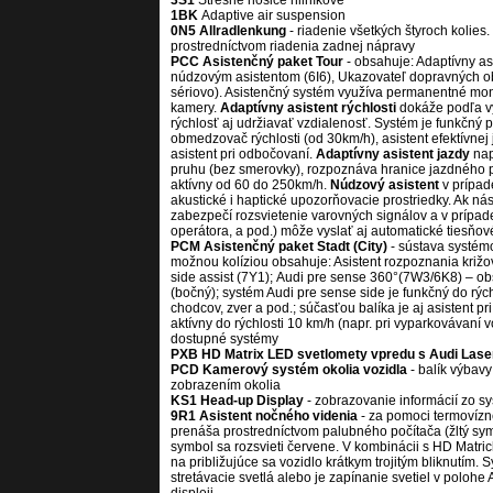
3S1
Strešné nosiče hliníkové
1BK
Adaptive air suspension
0N5 Allradlenkung
- riadenie všetkých štyroch kolie
prostredníctvom riadenia zadnej nápravy
PCC Asistenčný paket Tour
- obsahuje: Adaptívny asi
núdzovým asistentom (6I6), Ukazovateľ dopravných 
sériovo). Asistenčný systém využíva
permanentné moni
kamery.
Adaptívny asistent rýchlosti
dokáže podľa vy
rýchlosť aj udržiavať vzdialenosť. Systém je funkčný pr
obmedzovač rýchlosti (od 30km/h),
asistent efektívnej
asistent pri
odbočovaní.
Adaptívny asistent jazdy
na
pruhu (bez smerovky), rozpoznáva hranice jazdného 
aktívny od 60 do 250km/h.
Núdzový asistent
v prípad
akustické i
haptické upozorňovacie prostriedky. Ak ná
zabezpečí rozsvietenie varovných signálov a v prípad
operátora, a pod.) môže vyslať aj
automatické tiesňov
PCM Asistenčný paket Stadt (City)
- sústava systém
možnou kolíziou obsahuje: Asistent rozpoznania
križ
side assist (7Y1);
Audi pre sense 360°(7W3/6K8) – obsa
(bočný); systém Audi pre sense side je funkčný do rých
chodcov, zver a pod.;
súčasťou balíka je aj asistent pr
aktívny do rýchlosti 10 km/h (napr. pri vyparkovávaní v
dostupné systémy
PXB HD Matrix LED svetlomety vpredu s Audi Lase
PCD Kamerový systém okolia vozidla
- balík výbav
zobrazením okolia
KS1 Head-up Display
- zobrazovanie informácií zo s
9R1 Asistent nočného videnia
- za pomoci termovíz
prenáša prostredníctvom palubného počítača (žltý sym
symbol sa rozsvieti červene. V
kombinácii s HD Matri
na
približujúce sa vozidlo krátkym trojitým bliknutím. 
stretávacie svetlá alebo je zapínanie svetiel v polohe