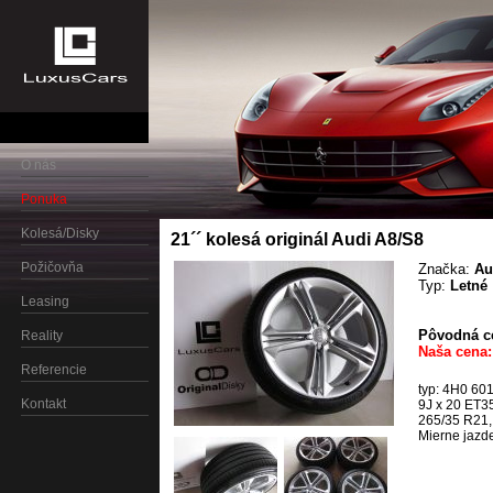
O nás
Ponuka
Kolesá/Disky
21´´ kolesá originál Audi A8/S8
Požičovňa
Značka:
Au
Typ:
Letné
Leasing
Pôvodná ce
Reality
Naša cena:
Referencie
typ: 4H0 60
Kontakt
9J x 20 ET3
265/35 R21,
Mierne jazd