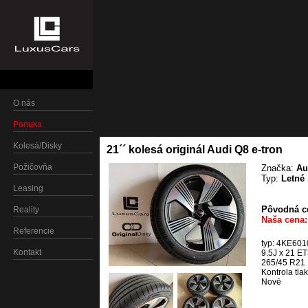
O nás
Ponuka
Kolesá/Disky
21´´ kolesá originál Audi Q8 e-tron
Požičovňa
Značka:
Au
Typ:
Letné
Leasing
Pôvodná ce
Reality
Naša cena:
Referencie
typ: 4KE60
Kontakt
9.5J x 21 E
265/45 R21 
Kontrola tla
Nové