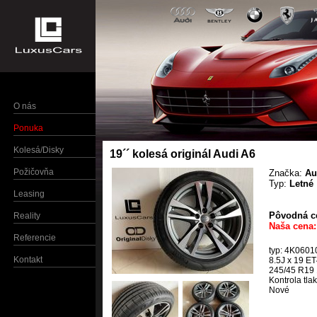
O nás
Ponuka
Kolesá/Disky
19´´ kolesá originál Audi A6
Požičovňa
Značka:
Au
Typ:
Letné
Leasing
Pôvodná ce
Reality
Naša cena:
Referencie
typ: 4K060
Kontakt
8.5J x 19 E
245/45 R19 1
Kontrola tla
Nové