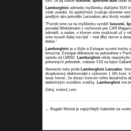
tom, že jej ďalšie
luxusné, športové auto
bude s
Lamborghini
odmietlo myšlienku ďalšieho SUV kv
však uviedol, že spoločnosť zvažuje oživenie ver
predtým ako potvrdilo Lanzadore ako štvrtý model
“Pozreli sme sa na myšlienku vyrobiť
luxusné, šp
povedal Winkelmann v rozhovore pre
CAR Magazi
odmietli, a sedan, o ktorom sme uvažovali už v r
sme museli ďalej rozvíjať – mal dlhý rázvor a dos
dobre.”
Lamborghini
je o štýle a Estoque vyzerá trochu 
limuzína. Estoque debutoval na autosalóne v Par
vpredu od LM002.
Lamborghini
nikdy neposkytlo 
pohonných jednotiek, vrátane V10 na báze Gallard
Namiesto toho príde
Lamborghini Lanzador
, kto
dvojdverový elektromobil s výkonom 1 341 koní, k
teraz hovorí, že dorazí koncom tohto desaťročia 
elektrickým vozidlom značky.
Lamborghini
má ted
Zdroj: motor1.com
Post navigation
←
Bugatti Mistral je najrýchlejší kabriolet na svete