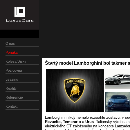
O nás
Ponuka
Kolesá/Disky
Štvrtý model Lamborghini bol takmer 
Požičovňa
Leasing
Reality
Referencie
Kontakt
Lamborghini nikdy nemalo rozsiahlu zostavu, v súč
Revuelto, Temerario
a
Urus
. Taliansky výrobca s
elektrického GT založeného na koncepte Lanzado