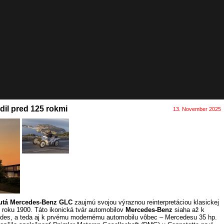
dil pred 125 rokmi
13. November 2025
autá Mercedes-Benz GLC
zaujmú svojou výraznou reinterpretáciou klasickej
roku 1900. Táto ikonická tvár automobilov
Mercedes-Benz
siaha až k
des, a teda aj k prvému modernému automobilu vôbec – Mercedesu 35 hp.