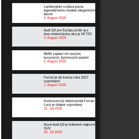
Lamborghini vzdáva poctu
legendárnemu modelu elegantným
lakom
4. August 2026
Audi Q9 pre Európu príde aj s
inou motorizáciou ako je V6 TDI
3. August 2026
BMW zaplaví trh novými,
luxusnými, športovými autami
2. August 2026
Ferrari je do konca roka 2027
vypredané
1. August 2026
Kontroverzný elektromobil Ferrari
Luce je údajne vypredaný
31. Júl 2026
Nové Audi Q9 je brilantné vlajkové
SUV
30. Júl 2026