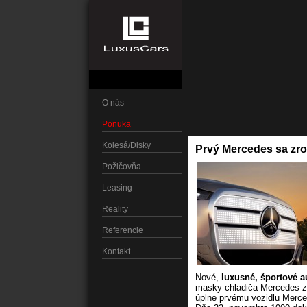
O nás
Ponuka
Kolesá/Disky
Prvý Mercedes sa zro
Požičovňa
Leasing
Reality
Referencie
Kontakt
Nové,
luxusné, športové 
masky chladiča Mercedes z 
úplne prvému vozidlu Merce