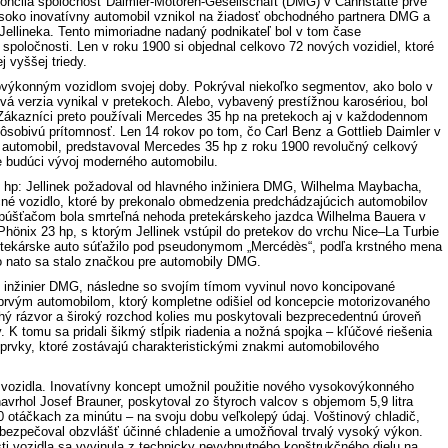
nčila spoločnosť Daimler-Motoren-Gesellschaft (DMG) v Cannstatte prvé
ysoko inovatívny automobil vznikol na žiadosť obchodného partnera DMG a
Jellineka. Tento mimoriadne nadaný podnikateľ bol v tom čase
spoločnosti. Len v roku 1900 si objednal celkovo 72 nových vozidiel, ktoré
 vyššej triedy.
výkonným vozidlom svojej doby. Pokrýval niekoľko segmentov, ako bolo v
á verzia vynikal v pretekoch. Alebo, vybavený prestížnou karosériou, bol
Zákazníci preto používali Mercedes 35 hp na pretekoch aj v každodennom
 pôsobivú prítomnosť. Len 14 rokov po tom, čo Carl Benz a Gottlieb Daimler v
 automobil, predstavoval Mercedes 35 hp z roku 1900 revolučný celkový
re budúci vývoj moderného automobilu.
hp: Jellinek požadoval od hlavného inžiniera DMG, Wilhelma Maybacha,
é vozidlo, ktoré by prekonalo obmedzenia predchádzajúcich automobilov
Spúšťačom bola smrteľná nehoda pretekárskeho jazdca Wilhelma Bauera v
hönix 23 hp, s ktorým Jellinek vstúpil do pretekov do vrchu Nice–La Turbie
retekárske auto súťažilo pod pseudonymom „Mercédès“, podľa krstného mena
ko nato sa stalo značkou pre automobily DMG.
ný inžinier DMG, následne so svojím tímom vyvinul novo koncipované
 prvým automobilom, ktorý kompletne odišiel od koncepcie motorizovaného
lhý rázvor a široký rozchod kolies mu poskytovali bezprecedentnú úroveň
y. K tomu sa pridali šikmý stĺpik riadenia a nožná spojka – kľúčové riešenia
prvky, ktoré zostávajú charakteristickými znakmi automobilového
vozidla. Inovatívny koncept umožnil použitie nového vysokovýkonného
navrhol Josef Brauner, poskytoval zo štyroch valcov s objemom 5,9 litra
0 otáčkach za minútu – na svoju dobu veľkolepý údaj. Voštinový chladič,
abezpečoval obzvlášť účinné chladenie a umožňoval trvalý vysoký výkon.
sti vozidla sa vyvinula z technicky nevyhnutného konštrukčného dielu na