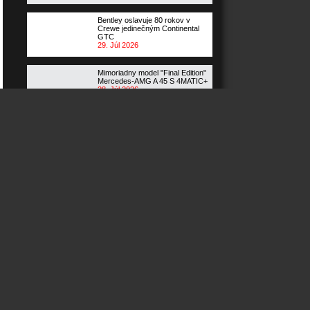
Bentley oslavuje 80 rokov v
Crewe jedinečným Continental
GTC
29. Júl 2026
Mimoriadny model "Final Edition"
Mercedes-AMG A 45 S 4MATIC+
28. Júl 2026