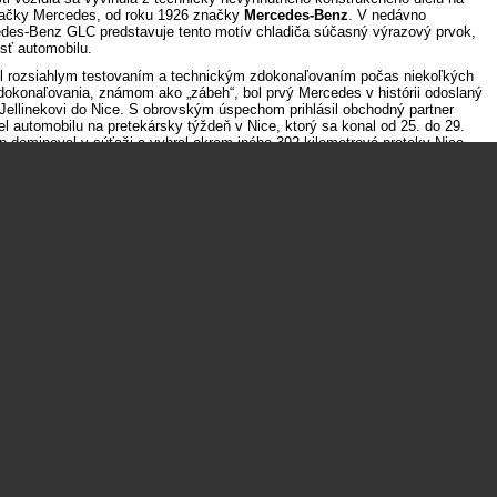
načky Mercedes, od roku 1926 značky
Mercedes-Benz
. V nedávno
des-Benz GLC predstavuje tento motív chladiča súčasný výrazový prvok,
sť automobilu.
l rozsiahlym testovaním a technickým zdokonaľovaním počas niekoľkých
dokonaľovania, známom ako „zábeh“, bol prvý Mercedes v histórii odoslaný
Jellinekovi do Nice. S obrovským úspechom prihlásil obchodný partner
 automobilu na pretekársky týždeň v Nice, ktorý sa konal od 25. do 29.
 dominoval v súťaži a vyhral okrem iného 392-kilometrové preteky Nice–
chu Nice–La Turbie.
 roku 1900 uviedla spoločnosť DMG v roku 1901 na trh sesterské modely
es 8/11 hp. Túto prvú generáciu modelov Mercedes v roku 1902 nahradila
implex. Svoje meno získala vďaka svojej, na tú dobu, mimoriadne
 ďalšie strategické rozhodnutie veľkého významu: spoločnosť DMG kúpila
 metrov štvorcových v Untertürkheime na výstavbu novej továrne. Tá sa
vodom Mercedes-Benz. Gottlieb Daimler, ktorý zomrel 6. marca 1900 vo
 dôležitých míľnikov nedožil. Inovatívna sila spoločnosti, ktorú založil, však
portové autá Mercedes-Benz
do budúcnosti.
u nevyzerá ako
Bentley Continental GT Supersports má zadný
náhon a 657 koní
→