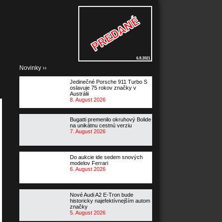
6.8.2021
Novinky ››
Jedinečné Porsche 911 Turbo S
oslavuje 75 rokov značky v
Austrálii
8. August 2026
Bugatti premenilo okruhový Bolide
na unikátnu cestnú verziu
7. August 2026
Do aukcie ide sedem snových
modelov Ferrari
6. August 2026
Nové Audi A2 E-Tron bude
historicky najefektívnejším autom
značky
5. August 2026