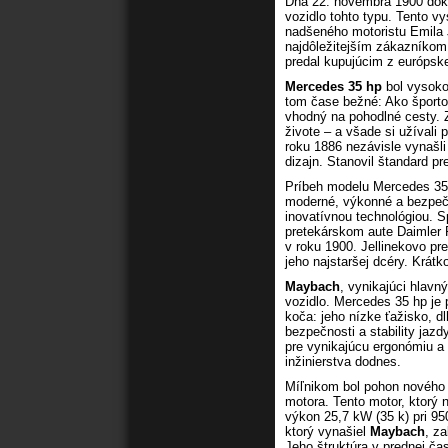
Dňa 22. novembra 1900 doko
vozidlo tohto typu. Tento v
nadšeného motoristu Emila 
najdôležitejším zákazníkom 
predal kupujúcim z európskej
Mercedes 35 hp
bol vysoko
tom čase bežné: Ako športov
vhodný na pohodlné cesty. 
živote – a všade si užívali
roku 1886 nezávisle vynašli
dizajn. Stanovil štandard p
Príbeh modelu Mercedes 35 
moderné, výkonné a bezpečn
inovatívnou technológiou. 
pretekárskom aute Daimler P
v roku 1900. Jellinekovo p
jeho najstaršej dcéry. Krát
Maybach
, vynikajúci hlav
vozidlo. Mercedes 35 hp je
koča: jeho nízke ťažisko, d
bezpečnosti a stability jazd
pre vynikajúcu ergonómiu a 
inžinierstva dodnes.
Míľnikom bol pohon nového 
motora. Tento motor, ktorý 
výkon 25,7 kW (35 k) pri 95
ktorý vynašiel
Maybach
, z
Jeho štruktúra v prednej ča