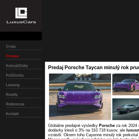
O nás
Ponuka
Kolesá/Disky
Predaj Porsche Taycan minulý rok pru
Požičovňa
Leasing
Reality
Referencie
Kontakt
Globálne predajné výsledky
Porsche
za rok 2024 
dodávky klesli o 3% na 310 718 kusov, ale
luxusn
vzrástli. Okrem toho Cayenne minulý rok prekvita