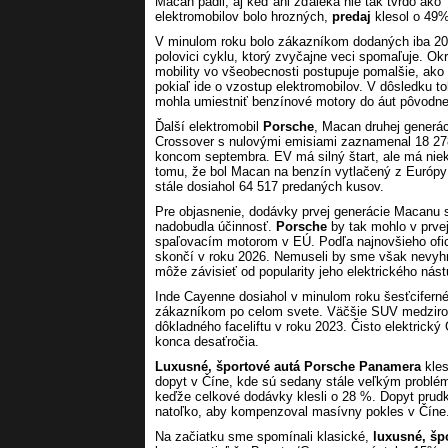
Macan padli, aj keď ani zďaleka nie tak tvrdo a
elektromobilov bolo hrozných,
predaj
klesol o 49%
V minulom roku bolo zákazníkom dodaných iba 2
polovici cyklu, ktorý zvyčajne veci spomaľuje. Okr
mobility vo všeobecnosti postupuje pomalšie, ako sa
pokiaľ ide o vzostup elektromobilov. V dôsledku t
mohla umiestniť benzínové motory do áut pôvodne
Ďalší elektromobil
Porsche
, Macan druhej generá
Crossover s nulovými emisiami zaznamenal 18 278
koncom septembra. EV má silný štart, ale má niek
tomu, že bol Macan na benzín vytlačený z Európy
stále dosiahol 64 517 predaných kusov.
Pre objasnenie, dodávky prvej generácie Macanu sa
nadobudla účinnosť.
Porsche
by tak mohlo v prve
spaľovacím motorom v EÚ. Podľa najnovšieho ofi
skončí v roku 2026. Nemuseli by sme však nevyhnu
môže závisieť od popularity jeho elektrického nás
Inde Cayenne dosiahol v minulom roku šesťciferné
zákazníkom po celom svete. Väčšie SUV medziro
dôkladného faceliftu v roku 2023. Čisto elektrick
konca desaťročia.
Luxusné, športové autá Porsche Panamera
kles
dopyt v Číne, kde sú sedany stále veľkým problé
keďže celkové dodávky klesli o 28 %. Dopyt prudk
natoľko, aby kompenzoval masívny pokles v Číne
Na začiatku sme spomínali klasické,
luxusné, šp