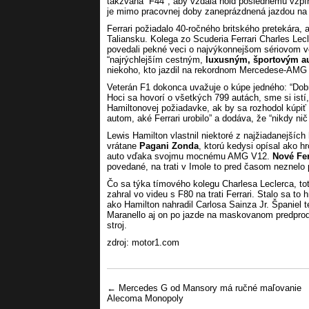
takzvaná ”F44″, aby vzdala hold poslednému vzp
je mimo pracovnej doby zaneprázdnená jazdou n
Ferrari požiadalo 40-ročného britského pretekára,
Taliansku. Kolega zo Scuderia Ferrari Charles Lecle
povedali pekné veci o najvýkonnejšom sériovom vo
“najrýchlejším cestným,
luxusným, športovým a
niekoho, kto jazdil na rekordnom Mercedese-AMG
Veterán F1 dokonca uvažuje o kúpe jedného: “Dobr
Hoci sa hovorí o všetkých 799 autách, sme si istí
Hamiltonovej požiadavke, ak by sa rozhodol kúpiť
autom, aké Ferrari urobilo” a dodáva, že “nikdy nič
Lewis Hamilton vlastnil niektoré z najžiadanejších
vrátane
Pagani Zonda
, ktorú kedysi opísal ako hr
auto vďaka svojmu mocnému AMG V12.
Nové Fer
povedané, na trati v Imole to pred časom neznelo
Čo sa týka tímového kolegu Charlesa Leclerca, tot
zahral vo videu s F80 na trati Ferrari. Stalo sa t
ako Hamilton nahradil Carlosa Sainza Jr. Španiel 
Maranello aj on po jazde na maskovanom predprod
stroj.
zdroj: motor1.com
Post navigation
←
Mercedes G od Mansory má ručné maľovanie
Alecoma Monopoly