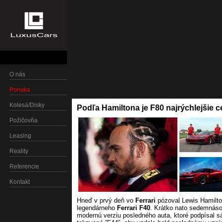
O nás
Ponuka
Kolesá/Disky
Podľa Hamiltona je F80 najrýchlejšie c
Požičovňa
Leasing
Reality
Referencie
Kontakt
Hneď v prvý deň vo
Ferrari
pózoval Lewis Hamilton
legendárneho
Ferrari F40
. Krátko nato sedemnáso
modernú verziu posledného auta, ktoré podpísal s