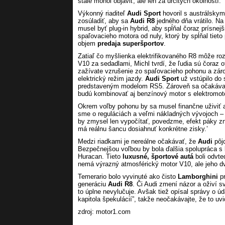
stále mohol objaviť, ale len za určitých okolností.
Výkonný riaditeľ
Audi Sport
hovoril s austrálsk
zosúladiť, aby sa
Audi R8
jedného dňa vrátilo. N
musel byť plug-in hybrid, aby spĺňal čoraz prísnej
spaľovacieho motora od nuly, ktorý by spĺňal tieto
objem
predaja superšportov
.
Zatiaľ čo myšlienka elektrifikovaného R8 môže ro
V10 za sedadlami, Michl tvrdí, že ľudia sú čoraz 
zažívate vzrušenie zo spaľovacieho pohonu a záro
elektrický režim jazdy.
Audi Sport
už vstúpilo do
predstaveným modelom RS5. Zároveň sa očakáva
budú kombinovať aj benzínový motor s elektromot
Okrem voľby pohonu by sa musel finančne uživiť aj
sme o reguláciách a veľmi nákladných vývojoch 
by zmysel len vypočítať, povedzme, efekt páky z
má reálnu šancu dosiahnuť konkrétne zisky.’
Medzi riadkami je nereálne očakávať, že
Audi
pôjd
Bezpečnejšou voľbou by bola ďalšia spolupráca s
Huracan. Tieto
luxusné, športové autá
boli odvte
nemá výrazný atmosférický motor V10, ale jeho dvo
Temerario bolo vyvinuté ako čisto
Lamborghini
pr
generáciu
Audi R8
. Či Audi zmení názor a oživí s
to úplne nevylučuje. Avšak tiež opísal správy o ú
kapitola špekulácií”, takže neočakávajte, že to uvi
zdroj: motor1.com