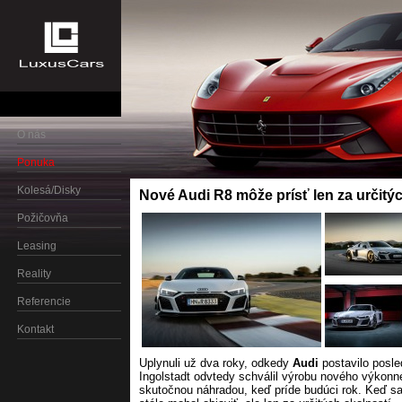
O nás
Ponuka
Kolesá/Disky
Nové Audi R8 môže prísť len za určitý
Požičovňa
Leasing
Reality
Referencie
Kontakt
Uplynuli už dva roky, odkedy
Audi
postavilo posl
Ingolstadt odvtedy schválil výrobu nového výkonn
skutočnou náhradou, keď príde budúci rok. Keď s