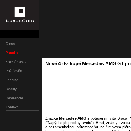
O nás
Ponuka
Kolesá/Disky
Nové 4-dv. kupé Mercedes-AMG GT pri
Požičovňa
Leasing
Reality
Referencie
Kontakt
Značka
Mercedes-AMG
s potešením víta Brada Pi
(“Najrýchlejšej rodiny sveta“). Brad, známy svoj
a nezameniteľnou prítomnosťou na filmovom plátn