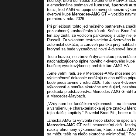
hodnoty, ktoré sú hlboko zakorenené v DNA znač
a emocionálne podmanivé
luxusné, športové aut
teraz, keď AMG vstupuje do novej dimenzie výkonn
dverové kupé
Mercedes-AMG GT
– vozidlo navrh
premiéru v roku 2026.
Pri príležitosti tohto jedinečného partnerstva zna
pozoruhodný kaskadérsky kúsok. Scéna: Brad čaká
len aby zistil, že vodičom parkovacej služby nie 
Russell. Za volantom testovacieho 4-dverového 
automobil dokáže, a zároveň ponúka prvý náhľad na
ktorými sa bude vyznačovať nové 4-dverové
luxu
Touto hravou, no zároveň dynamickou prezentácio
nadchádzajúceho úplne nového 4-dverového kupé
budúcej vysokovýkonnej architektúre AMG.EA.
„Sme veľmi radi, že v Mercedes-AMG môžeme priví
výnimočnosť dokonale odrážajú ducha nášho pripr
bude predstavené v roku 2026. Toto nové 4-dver
výkonnosti a ponúka skutočne vzrušujúci, nezabud
predseda predstavenstva Mercedes-AMG GmbH a 
a Mercedes-Maybach.
„Vždy som bol fanúšikom výkonnosti – na filmovo
a vzrušeniu je charakteristická aj pre značku
Mer
tejto ďalšej kapitoly.“ Povedal Brad Pitt, herec a f
„Značka AMG tu vytvorila niečo skutočne špeciál
Mercedes-AMG GT
zažil neuveriteľný deň. Jazdný
naozaj ohromený výkonnosťou, ktorú značka AMG 
sa môžu tešiť na niečo skutočne výnimočné.“ Pov