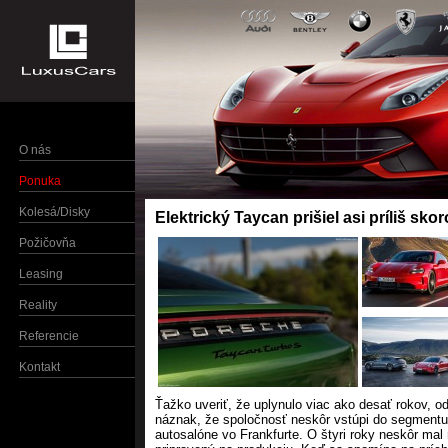
O nás
Ponuka
Kolesá/Disky
Elektrický Taycan prišiel asi príliš sko
Požičovňa
Leasing
Reality
Referencie
Kontakt
Ťažko uveriť, že uplynulo viac ako desať rokov, 
náznak, že spoločnosť neskôr vstúpi do segmentu e
autosalóne vo Frankfurte. O štyri roky neskôr mal