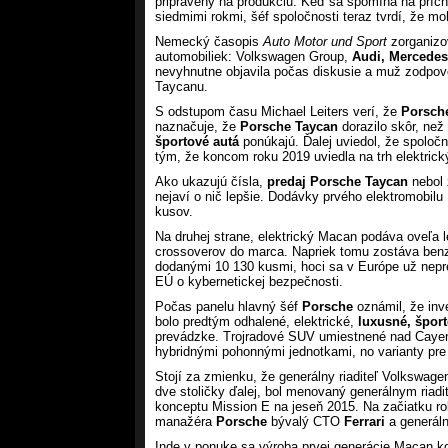
pripravený na produkciu. Keď sa spomína na príc
siedmimi rokmi, šéf spoločnosti teraz tvrdí, že moh
Nemecký časopis
Auto Motor und Sport
zorganizo
automobiliek: Volkswagen Group,
Audi, Mercede
nevyhnutne objavila počas diskusie a muž zodpo
Taycanu.
S odstupom času Michael Leiters verí, že
Porsch
naznačuje, že
Porsche Taycan
dorazilo skôr, než 
športové autá
ponúkajú. Ďalej uviedol, že spoločn
tým, že koncom roku 2019 uviedla na trh elektrick
Ako ukazujú čísla,
predaj Porsche Taycan
nebol 
nejaví o nič lepšie. Dodávky prvého elektromobilu
kusov.
Na druhej strane, elektrický Macan podáva oveľa 
crossoverov do marca. Napriek tomu zostáva ben
dodanými 10 130 kusmi, hoci sa v Európe už nepr
EÚ o kybernetickej bezpečnosti.
Počas panelu hlavný šéf
Porsche
oznámil, že inv
bolo predtým odhalené, elektrické,
luxusné, špor
prevádzke. Trojradové SUV umiestnené nad Cayen
hybridnými pohonnými jednotkami, no varianty pre
Stojí za zmienku, že generálny riaditeľ Volkswage
dve stoličky ďalej, bol menovaný generálnym riad
konceptu Mission E na jeseň 2015. Na začiatku ro
manažéra
Porsche
bývalý CTO
Ferrari
a generáln
Inde v ponuke sa výroba prvej generácie Macan k