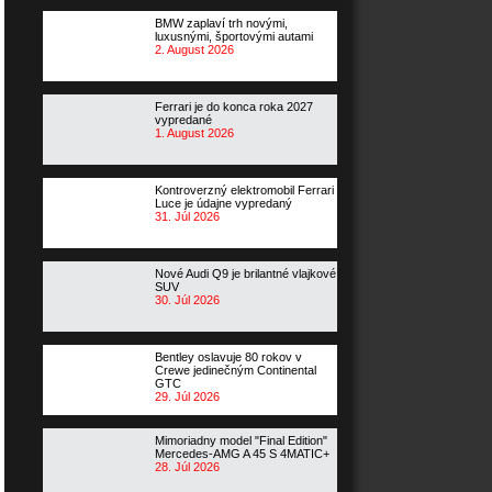
BMW zaplaví trh novými,
luxusnými, športovými autami
2. August 2026
Ferrari je do konca roka 2027
vypredané
1. August 2026
Kontroverzný elektromobil Ferrari
Luce je údajne vypredaný
31. Júl 2026
Nové Audi Q9 je brilantné vlajkové
SUV
30. Júl 2026
Bentley oslavuje 80 rokov v
Crewe jedinečným Continental
GTC
29. Júl 2026
Mimoriadny model "Final Edition"
Mercedes-AMG A 45 S 4MATIC+
28. Júl 2026