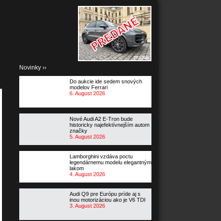
27.3.2026
Novinky ››
Do aukcie ide sedem snových
modelov Ferrari
6. August 2026
Nové Audi A2 E-Tron bude
historicky najefektívnejším autom
značky
5. August 2026
Lamborghini vzdáva poctu
legendárnemu modelu elegantným
lakom
4. August 2026
Audi Q9 pre Európu príde aj s
inou motorizáciou ako je V6 TDI
3. August 2026