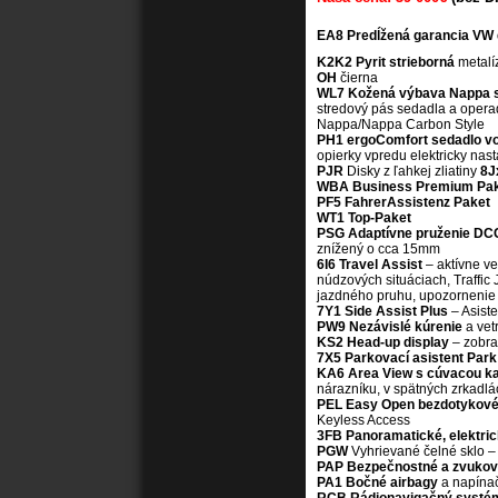
EA8 Predĺžená garancia VW 
K2K2 Pyrit strieborná
metalí
OH
čierna
WL7 Kožená výbava Nappa s
stredový pás sedadla a opera
Nappa/Nappa Carbon Style
PH1 ergoComfort sedadlo v
opierky vpredu elektricky nas
PJR
Disky z ľahkej zliatiny
8J
WBA Business Premium Pak
PF5 FahrerAssistenz Paket
WT1 Top-Paket
PSG Adaptívne pruženie DC
znížený o cca 15mm
6I6 Travel Assist
– aktívne ve
núdzových situáciach, Traffic 
jazdného pruhu, upozornenie
7Y1 Side Assist Plus
– Asist
PW9 Nezávislé kúrenie
a vet
KS2 Head-up display
– zobra
7X5 Parkovací asistent Park
KA6 Area View s cúvacou k
nárazníku, v spätných zrkadl
PEL Easy Open bezdotykové e
Keyless Access
3FB Panoramatické, elektri
PGW
Vyhrievané čelné sklo – 
PAP Bezpečnostné a zvukovo
PA1 Bočné airbagy
a napínač