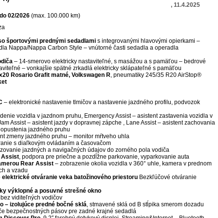
, 11.4.2025
do 02/2026
(max. 100.000 km)
za
o športovými prednými sedadlami
s integrovanými hlavovými opierkami –
dla Nappa/Nappa Carbon Style – vnútorné časti sedadla a operadla
odiča
– 14-smerovo elektricky nastaviteľné, s masážou a s pamäťou – bedrové
taviteľné – vonkajšie spätné zrkadlá elektricky sklápateľné s pamäťou
x20 Rosario Grafit matné, Volkswagen R
, pneumatiky 245/35 R20 AirStop®
et
C
– elektronické nastavenie tlmičov a nastavenie jazdného profilu, podvozok
denie vozidla v jazdnom pruhu, Emergency Assist – asistent zastavenia vozidla v
Jam Assist – asistent jazdy v dopravnej zápche , Lane Assist – asistent zachovania
 opustenia jazdného pruhu
ent zmeny jazdného pruhu – monitor mŕtveho uhla
ranie s diaľkovým ovládaním a časovačom
zovanie jazdných a navigačných údajov do zorného pola vodiča
 Assist
, podpora pre priečne a pozdĺžne parkovanie, vyparkovanie auta
amerou Rear Assist
– zobrazenie okolia vozidla v 360° uhle, kamera v prednom
ách a vzadu
lektrické otváranie veka batožinového priestoru
Bezkľúčové otváranie
cky výklopné a posuvné strešné okno
bez viditeľných vodičov
 – izolujúce predné bočné sklá
, stmavené sklá od B stĺpika smerom dozadu
e bezpečnostných pásov pre zadné krajné sedadlá