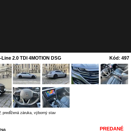
-Line 2.0 TDI 4MOTION DSG
Kód: 497
P
,
predĺžená záruka, výborný stav
PREDANÉ
PH)