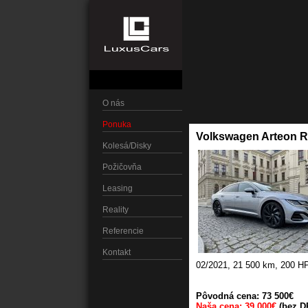
O nás
Ponuka
Volkswagen Arteon R
Kolesá/Disky
Požičovňa
Leasing
Reality
Referencie
Kontakt
02/2021
,
21 500 km
,
200 H
Pôvodná cena: 73 500€
Naša cena: 39 000€
(bez D