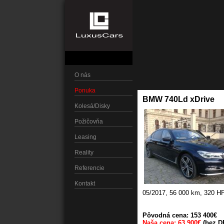
O nás
Ponuka
BMW 740Ld xDrive
Kolesá/Disky
Požičovňa
Leasing
Reality
Referencie
Kontakt
05/2017
,
56 000 km
,
320 H
Pôvodná cena: 153 400€
Naša cena: 63 900€
(bez D