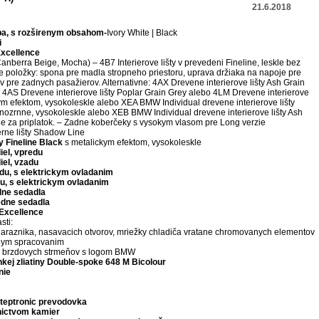
21.6.2018
a,
s rozširenym obsahom-
Ivory White | Black
i
Excellence
Canberra Beige, Mocha) – 4B7 Interierove lišty v prevedeni Fineline, leskle bez
ce položky: spona pre madla stropneho priestoru, uprava držiaka na napoje pre
pre zadnych pasažierov. Alternativne: 4AX Drevene interierove lišty Ash Grain
, 4AS Drevene interierove lišty Poplar Grain Grey alebo 4LM Drevene interierove
kym efektom, vysokoleskle alebo XEA BMW Individual drevene interierove lišty
zrnne, vysokoleskle alebo XEB BMW Individual drevene interierove lišty Ash
le za priplatok. – Zadne koberčeky s vysokym vlasom pre Long verzie
erne lišty Shadow Line
y Fineline Black
s metalickym efektom, vysokoleskle
iel, vpredu
iel, vzadu
du,
s elektrickym ovladanim
u,
s elektrickym ovladanim
dne sedadla
edne sedadla
 Excellence
sti:
 naraznika, nasavacich otvorov, mriežky chladiča vratane chromovanych elementov
nym spracovanim
ch brzdovych strmeňov s logom BMW
hkej zliatiny Double-spoke 648 M Bicolour
nie
teptronic
prevodovka
nictvom kamier