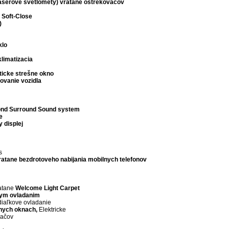
serove svetlomety)
vratane ostrekovačov
 Soft-Close
)
klo
limatizacia
ticke
strešne okno
ovanie vozidla
ond
Surround Sound system
e
 displej
s
ratane bezdrotoveho
nabijania mobilnych telefonov
ratane
Welcome Light Carpet
vym ovladanim
diaľkove ovladanie
nych oknach,
Elektricke
dačov