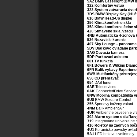
5AZ BMW Laserlight
(BMW la
322 Komfortny vstup
323 System zatvarania dveri
3DS BMW Display Key (kľuč
610 BMW Head-Up displej
356 Klimakomfortne skla
358 Klimakomfortne čelne s
420 Stmavene skla, vzadu
4NB Automaticka 4-zonova k
536 Nezavisle kurenie
407 Sky Lounge – panorama
5DV Diaľkovo ovladane park
3AG Cuvacia kamera
5DP Parkovaci asistent
601 TV funkcia
6F1 Bowers & Wilkins Diam
6FR Balik vybavy Experienc
6WB Multifunkčny pristrojovy
650 CD prehravač
654
DAB tuner
6AE
Teleservices
6AK
ConnectedDrive Service
6NW Mobilna kompatibilita v
6U8
BMW Gesture Control
255
Športovy koženy volant
4NM
Balik Ambient Air
4UR
Ambientne osvetlenie v
302 Alarm system s diaľko
319
Integrovane univerzalne 
416 Roletky na zadnych boč
4U1
Keramicke povrchy ovla
5A1
LED hmlove svetlomety