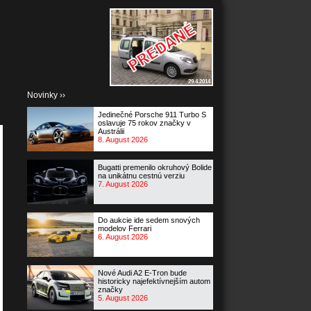
29.4.2014
Novinky ››
Jedinečné Porsche 911 Turbo S
oslavuje 75 rokov značky v
Austrálii
8. August 2026
Bugatti premenilo okruhový Bolide
na unikátnu cestnú verziu
7. August 2026
Do aukcie ide sedem snových
modelov Ferrari
6. August 2026
Nové Audi A2 E-Tron bude
historicky najefektívnejším autom
značky
5. August 2026