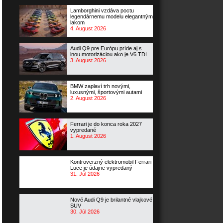
Lamborghini vzdáva poctu
legendárnemu modelu elegantným
lakom
4. August 2026
Audi Q9 pre Európu príde aj s
inou motorizáciou ako je V6 TDI
3. August 2026
BMW zaplaví trh novými,
luxusnými, športovými autami
2. August 2026
Ferrari je do konca roka 2027
vypredané
1. August 2026
Kontroverzný elektromobil Ferrari
Luce je údajne vypredaný
31. Júl 2026
Nové Audi Q9 je brilantné vlajkové
SUV
30. Júl 2026