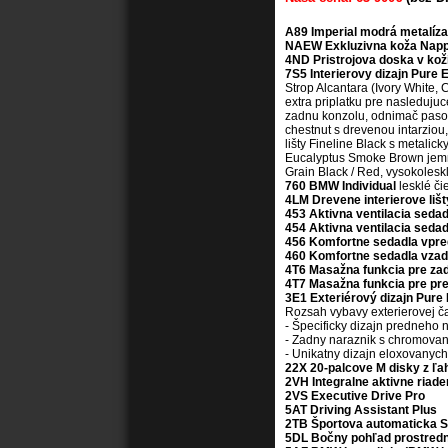
A89 Imperial modrá metalíza
NAEW Exkluzivna koža Napp
4ND Pristrojova doska v kož
7S5 Interierovy dizajn Pure 
Strop Alcantara (Ivory White, 
extra priplatku pre nasleduju
zadnu konzolu, odnimač pasov 
chestnut s drevenou intarziou
lišty Fineline Black s metalic
Eucalyptus Smoke Brown jemno
Grain Black / Red, vysokolesk
760 BMW Individual
lesklé či
4LM Drevene interierove lišt
453 Aktivna ventilacia sedad
454 Aktivna ventilacia sedad
456 Komfortne sedadla vpre
460 Komfortne sedadla vzad
4T6 Masažna funkcia pre za
4T7 Masažna funkcia pre pr
3E1 Exteriérový dizajn Pure
Rozsah vybavy exterierovej ča
- Špecificky dizajn predneho
- Zadny naraznik s chromova
- Unikatny dizajn eloxovany
22X
20-palcove M disky z ľa
2VH Integralne aktivne riade
2VS Executive Drive Pro
5AT Driving Assistant Plus
2TB Športova automaticka S
5DL Bočny pohľad prostred