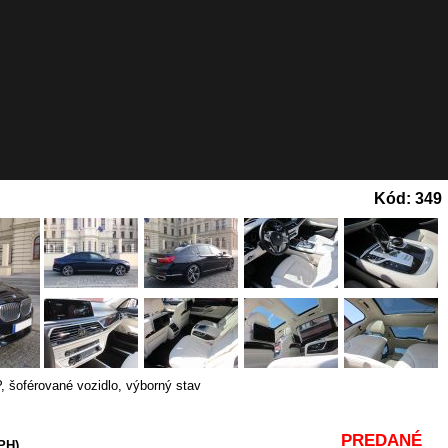
Kód: 349
P
,
šoférované vozidlo, výborný stav
PREDANÉ
PH)