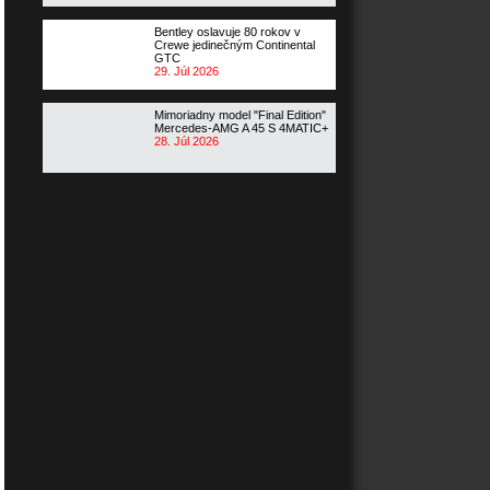
Bentley oslavuje 80 rokov v
Crewe jedinečným Continental
GTC
29. Júl 2026
Mimoriadny model "Final Edition"
Mercedes-AMG A 45 S 4MATIC+
28. Júl 2026