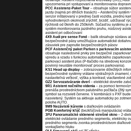
obsahuje: Asistent rozpoznania križovatky (JX1); Audi 
upozornenia pri vystupovaní a monitorovania dopravne
PCC Assistenz-Paket Tour
– obsahuje súbor asisten
jazdy (najmä pri dlhších trasách) – Asistenčný systé
senzor inštalovaný v prednej časti vozidla, prednú k
vyhodnotených okolností zrýchliť, brzdiť, udržiavať rý
rýchlosti od 0km/h do 250km/h. Súčasťou systému je 
systém monitorovania jazdného pruhu, núdzový asistent
asistent pri odbočovaní
4X9 Audi pre sense Fond
– balík obsahuje sústavu ai
bezpečnostné pásy umožňujúce automatické dotiahnut
zásuviek pre zapnutie bezpečnostných pásov
PCF Asistenčný paket Parken s parkovacím asiste
obsahuje nasledovné prvky pre bezpečné zaparkovanie
vpredu a vzadu s funkciou automatického zaparkovani
parkovací asistent plus (P-tlačidlo na stredovej konzo
povinný neustále monitorovať proces parkovania).
KS1 Head up display
– zobrazovanie dôležitých info
bezpečnostné systémy vrátane výstražných znamení, rý
nastaviteľná veľkosť, výška a kontrast; viacfarebné z
GZ2 Servozatváranie dverí
– elektrické dovretie zat
9R1 Asistent nočného videnia
– za pomoci termovízn
prenáša prostredníctvom palubného počítača (žltý symb
symbol sa rozsvieti červene. V kombinácii s PXF bud
nasvietený. Systém sa aktivuje automaticky po zotmení,
polohe AUTO.
9M9 Nezávislé kúrenie
s diaľkovým ovládaním
PGB Komfortný kľúč
(bezkľúčová manipulácia) vráta
3FU Panoramatické sklenené strešné okno
– 2-diel
elektrické ovládanie predného segmentu, elektricky ov
predného segmentu zvonka prostredníctvom diaľkovéh
vonkajšieho hluku