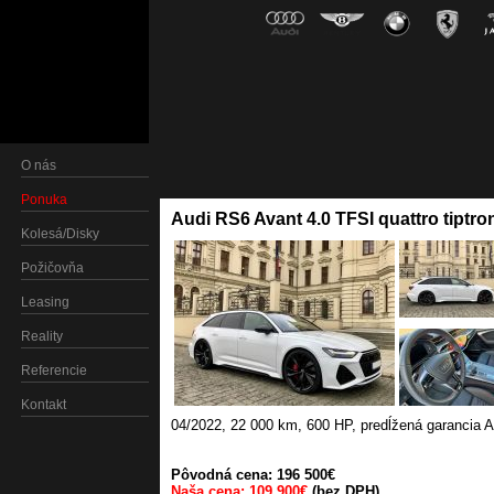
O nás
Ponuka
Audi RS6 Avant 4.0 TFSI quattro tiptro
Kolesá/Disky
Požičovňa
Leasing
Reality
Referencie
Kontakt
04/2022
,
22 000 km
,
600 HP
,
predĺžená garancia A
Pôvodná cena: 196 500€
Naša cena: 109 900€
(bez DPH)