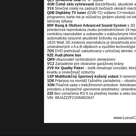
QL5 Stmavené sklá
od “B” stĺpika
4GR Čelné sklo vyhrievané
(bezdrôtové), akustické 
3Y4
Slnečné rolety na zadných bočných oknách mec
Q0B Digitálny TV tuner
(DVB-T2) vrátane CI+modulu na
programov, karta nie je súčasťou (príjem závislý od loká
sériovej výbavy
8RF Bang & Olufsen Advanced Sound System
s 3D 
priestorová reprodukcia zvuku prostredníctvom 19 rep
centrálny reproduktor a subwoofer s exkluzívnymi hli
automaticky výsuvné akustické šošovky na palubnej d
1820 Watt; 3D zvuková reprodukcia je dosiahnutá pro
umiestnených v A a B-stĺpikoch a využitím technológi
7D5
DVD prehrávač zabudovaný v príručnej skrinke
9ZE Audi phone box
QR9
Ukazovateľ rýchlostných obmedzení
VC2
Zariadenie pre otváranie garážovej brány
2V9 Air Quality Paket
– balík obsahuje ionizátor, ktor
kvalitu a osviežovač vzduchu
1XP Multifunkčný športový kožený volant
3-ramenný 
1D8
Príprava na montáž ťažného zariadenia – obsahu
3GN
Fixačná sada v batožinovom priestore -teleskopi
priestoru a bezpečné upevnenie predmetov; umiestn
2Z0
Bez označenia RS 6 na prednej maske a veku bat
VIN: WUAZZZF21NN902647
www.LuxusC