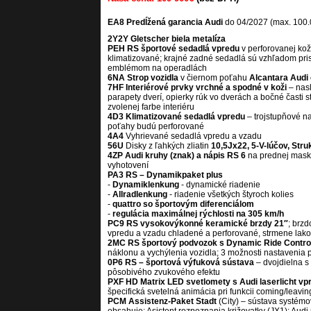
EA8 Predĺžená garancia Audi
do 04/2027 (max. 100
2Y2Y Gletscher biela metalíza
PEH RS športové sedadlá vpredu
v perforovanej kož
klimatizované; krajné zadné sedadlá sú vzhľadom p
emblémom na operadlách
6NA Strop vozidla
v čiernom poťahu
Alcantara Audi
7HF Interiérové prvky vrchné a spodné v koži
– nasl
parapety dverí, opierky rúk vo dverách a bočné časti 
zvolenej farbe interiéru
4D3 Klimatizované sedadlá vpredu
– trojstupňové n
poťahy budú perforované
4A4
Vyhrievané sedadlá vpredu a vzadu
56U
Disky z ľahkých zliatin
10,5Jx22, 5-V-lúčov, Struk
4ZP Audi kruhy (znak) a nápis RS 6
na prednej maske
vyhotovení
PA3 RS – Dynamikpaket plus
-
Dynamiklenkung
- dynamické riadenie
-
Allradlenkung
- riadenie všetkých štyroch kolies
-
quattro so športovým diferenciálom
-
regulácia maximálnej rýchlosti na 305 km/h
PC9 RS vysokovýkonné keramické brzdy 21″
; brz
vpredu a vzadu chladené a perforované, strmene lako
2MC RS športový podvozok s Dynamic Ride Contro
náklonu a vychýlenia vozidla; 3 možnosti nastavenia p
0P6 RS – športová výfuková sústava
– dvojdielna s
pôsobivého zvukového efektu
PXF HD Matrix LED svetlomety s Audi laserlicht vp
špecifická svetelná animácia pri funkcii coming/leavi
PCM Assistenz-Paket Stadt
(City) – sústava systém