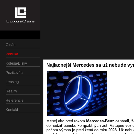
O nás
Ponuka
Kolesá/Disky
Najlacnejší Mercedes sa už nebude v
Požičovňa
Leasing
Reality
Referencie
Kontakt
Menej ako pred rokom
Mercedes-Benz
oznámil, ž
obmedziť ponuku kompaktných áut. Vstupné vozidl
pričom výroba je predĺžená do roku 2028. Už neb