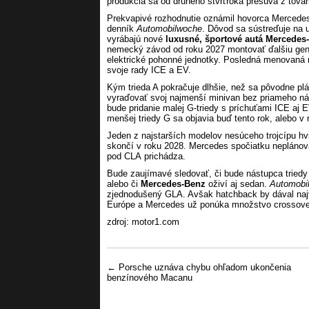
produkcia sa od druhého štvrťroka presúva z tov
Prekvapivé rozhodnutie oznámil hovorca Mercede
denník
Automobilwoche
. Dôvod sa sústreďuje na 
vyrábajú nové
luxusné, športové autá Mercede
nemecký závod od roku 2027 montovať ďalšiu gene
elektrické pohonné jednotky. Posledná menovaná 
svoje rady ICE a EV.
Kým trieda A pokračuje dlhšie, než sa pôvodne pl
vyraďovať svoj najmenší minivan bez priameho n
bude pridanie malej G-triedy s príchuťami ICE aj
menšej triedy G sa objavia buď tento rok, alebo v 
Jeden z najstarších modelov nesúceho trojcípu hv
skončí v roku 2028. Mercedes spočiatku neplánov
pod CLA prichádza.
Bude zaujímavé sledovať, či bude nástupca tried
alebo či
Mercedes-Benz
oživí aj sedan.
Automobi
zjednodušený GLA. Avšak hatchback by dával najv
Európe a Mercedes už ponúka množstvo crossove
zdroj: motor1.com
Post navigation
←
Porsche uznáva chybu ohľadom ukončenia
benzínového Macanu