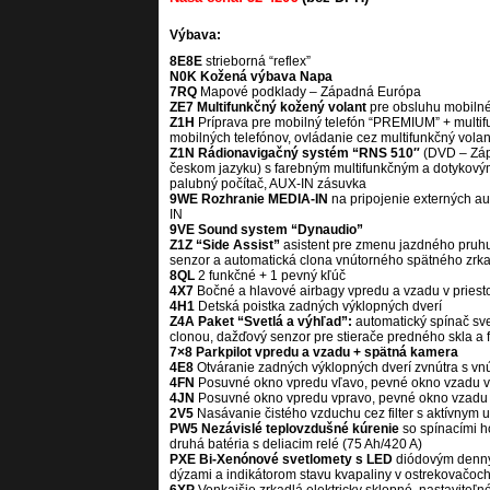
Výbava:
8E8E
strieborná “reflex”
N0K Kožená výbava Napa
7RQ
Mapové podklady – Západná Európa
ZE7 Multifunkčný kožený volant
pre obsluhu mobilné
Z1H
Príprava pre mobilný telefón “PREMIUM” + multif
mobilných telefónov, ovládanie cez multifunkčný vola
Z1N Rádionavigačný systém “RNS 510″
(DVD – Záp
českom jazyku) s farebným multifunkčným a dotykovým 
palubný počítač, AUX-IN zásuvka
9WE Rozhranie MEDIA-IN
na pripojenie externých au
IN
9VE Sound system “Dynaudio”
Z1Z “Side Assist”
asistent pre zmenu jazdného pruhu
senzor a automatická clona vnútorného spätného zrk
8QL
2 funkčné + 1 pevný kľúč
4X7
Bočné a hlavové airbagy vpredu a vzadu v priesto
4H1
Detská poistka zadných výklopných dverí
Z4A Paket “Svetlá a výhľad”:
automatický spínač sve
clonou, dažďový senzor pre stierače predného skla a
7×8 Parkpilot vpredu a vzadu + spätná kamera
4E8
Otváranie zadných výklopných dverí zvnútra s vnú
4FN
Posuvné okno vpredu vľavo, pevné okno vzadu vľa
4JN
Posuvné okno vpredu vpravo, pevné okno vzadu v
2V5
Nasávanie čistého vzduchu cez filter s aktívnym 
PW5 Nezávislé teplovzdušné kúrenie
so spínacími h
druhá batéria s deliacim relé (75 Ah/420 A)
PXE Bi-Xenónové svetlomety s LED
diódovým denným
dýzami a indikátorom stavu kvapaliny v ostrekovačoc