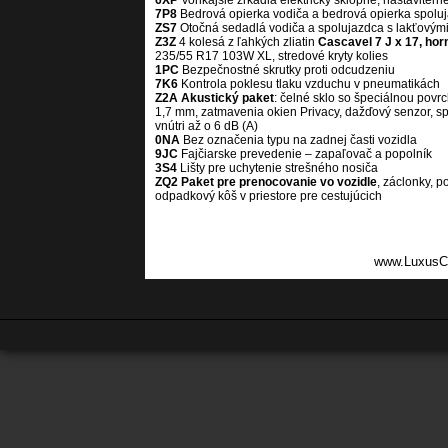
6XP
Vonkajšie zrkadlá elektricky sklopné, nastaviteľn
7P8
Bedrová opierka vodiča a bedrová opierka spoluja
ZS7
Otočná sedadlá vodiča a spolujazdca s lakťovými
Z3Z
4 kolesá z ľahkých zliatin
Cascavel 7 J x 17, hor
235/55 R17 103W XL, stredové kryty kolies
1PC
Bezpečnostné skrutky proti odcudzeniu
7K6
Kontrola poklesu tlaku vzduchu v pneumatikách
Z2A Akustický paket
: čelné sklo so špeciálnou pov
1,7 mm, zatmavenia okien Privacy, dažďový senzor, s
vnútri až o 6 dB (A)
0NA
Bez označenia typu na zadnej časti vozidla
9JC
Fajčiarske prevedenie – zapaľovač a popolník
3S4
Lišty pre uchytenie strešného nosiča
ZQ2 Paket pre prenocovanie vo vozidle
, záclonky, p
odpadkový kôš v priestore pre cestujúcich
www.LuxusC