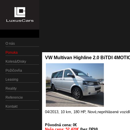
O nás
Ponuka
VW Multivan Highline 2.0 BiTDI 4MOT
Kolesá/Disky
Požičovňa
Leasing
Reality
Referencie
Kontakt
04/2013
,
10 km
,
180 HP
,
Nové,neprihlásené vozidl
Pôvodná cena: 0€
Naša cena: 52 420€
(bez DPH)