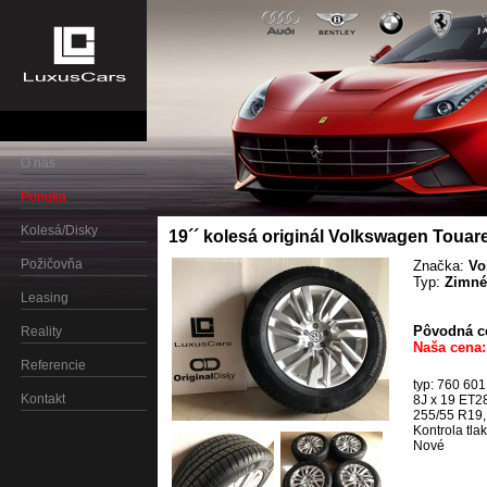
O nás
Ponuka
Kolesá/Disky
19´´ kolesá originál Volkswagen Touareg
Požičovňa
Značka:
Vo
Typ:
Zimné
Leasing
Pôvodná ce
Reality
Naša cena:
Referencie
typ: 760 6
Kontakt
8J x 19 ET2
255/55 R19,
Kontrola tla
Nové