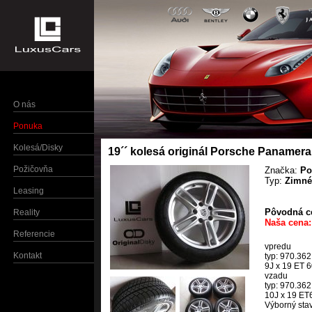
O nás
Ponuka
Kolesá/Disky
19´´ kolesá originál Porsche Panamera
Požičovňa
Značka:
Po
Typ:
Zimné
Leasing
Pôvodná ce
Reality
Naša cena:
Referencie
vpredu
Kontakt
typ: 970.36
9J x 19 ET 6
vzadu
typ: 970.36
10J x 19 ET6
Výborný sta