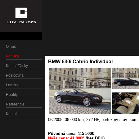
O nás
Ponuka
BMW 630i Cabrio Individual
Kolesá/Disky
Požičovňa
Leasing
Reality
Referencie
Kontakt
06/2008
,
38 000 km
,
272 HP
,
perfektný stav- kom
Pôvodná cena: 115 500€
Naša cena: 41 800€
(bez DPH)