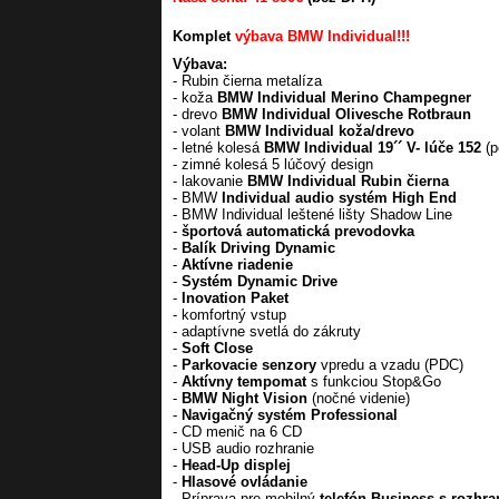
Komplet
výbava BMW Individual!!!
Výbava:
- Rubin čierna metalíza
- koža
BMW Individual Merino Champegner
- drevo
BMW Individual Olivesche Rotbraun
- volant
BMW Individual koža/drevo
- letné kolesá
BMW Individual 19´´ V- lúče 152
(p
- zimné kolesá 5 lúčový design
- lakovanie
BMW Individual Rubin čierna
- BMW
Individual audio systém High End
- BMW Individual leštené lišty Shadow Line
-
športová automatická prevodovka
-
Balík Driving Dynamic
-
Aktívne riadenie
-
Systém Dynamic Drive
-
Inovation Paket
- komfortný vstup
- adaptívne svetlá do zákruty
-
Soft Close
-
Parkovacie senzory
vpredu a vzadu (PDC)
-
Aktívny tempomat
s funkciou Stop&Go
-
BMW Night Vision
(nočné videnie)
-
Navigačný systém Professional
- CD menič na 6 CD
- USB audio rozhranie
-
Head-Up displej
-
Hlasové ovládanie
- Príprava pre mobilný
telefón Business s rozhr