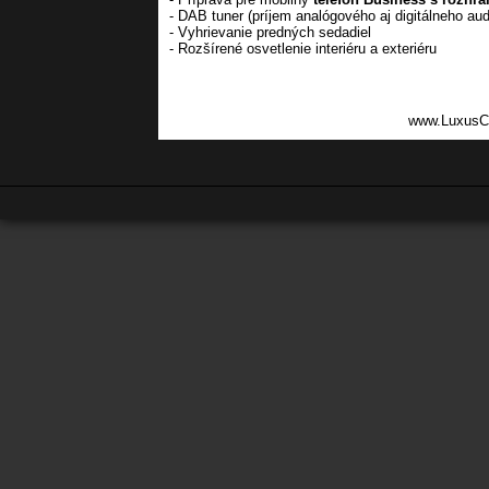
- DAB tuner (príjem analógového aj digitálneho aud
- Vyhrievanie predných sedadiel
- Rozšírené osvetlenie interiéru a exteriéru
www.LuxusC