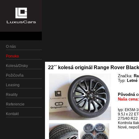
O nás
Ponuka
Kolesá/Disky
22´´ kolesá originál Range Rover Black
Požičovňa
Značka:
Ra
Typ:
Letné
Leasing
Pôvodná ce
Reality
Naša cena:
Referencie
typ: EK5M-10
Kontakt
9.5J x 22 E
275/40 R22 
Kontrola tl
Nové, nepo