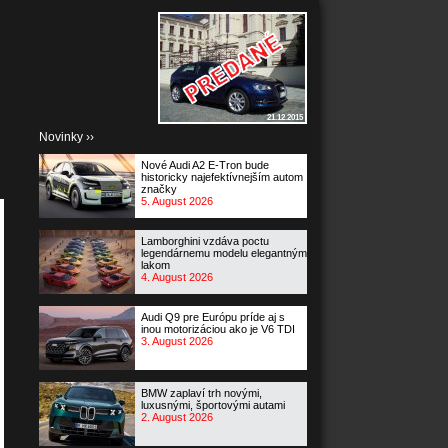
21.12.2015
Novinky ››
Nové Audi A2 E-Tron bude
historicky najefektívnejším autom
značky
5. August 2026
Lamborghini vzdáva poctu
legendárnemu modelu elegantným
lakom
4. August 2026
Audi Q9 pre Európu príde aj s
inou motorizáciou ako je V6 TDI
3. August 2026
BMW zaplaví trh novými,
luxusnými, športovými autami
2. August 2026