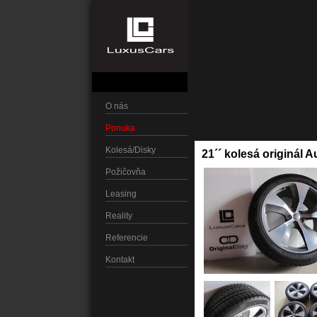
O nás
Ponuka
Kolesá/Disky
21´´ kolesá originál 
Požičovňa
Leasing
Reality
Referencie
Kontakt