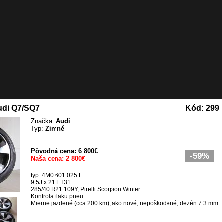
Audi Q7/SQ7
Kód: 299
Značka:
Audi
Typ:
Zimné
Pôvodná cena: 6 800€
-59%
Naša cena: 2 800€
typ: 4M0 601 025 E
9.5J x 21 ET31
285/40 R21 109Y, Pirelli Scorpion Winter
Kontrola tlaku pneu
Mierne jazdené (cca 200 km), ako nové, nepoškodené, dezén 7.3 mm