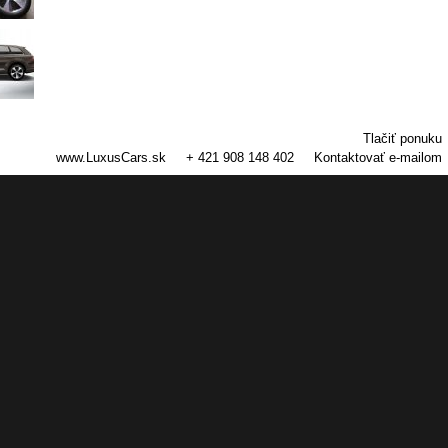
Tlačiť ponuku
www.LuxusCars.sk
+ 421 908 148 402
Kontaktovať e-mailom