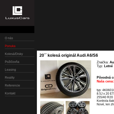
O nás
Ponuka
Kolesá/Disky
20´´ kolesá originál Audi A6/S6
Požičovňa
Značka:
Au
Typ:
Letné
Leasing
Pôvodná ce
Reality
Naša cena:
Referencie
typ: 4K0601
Kontakt
8.5J x 20 E
255/40 R20 1
Kontrola tla
Nové, len z