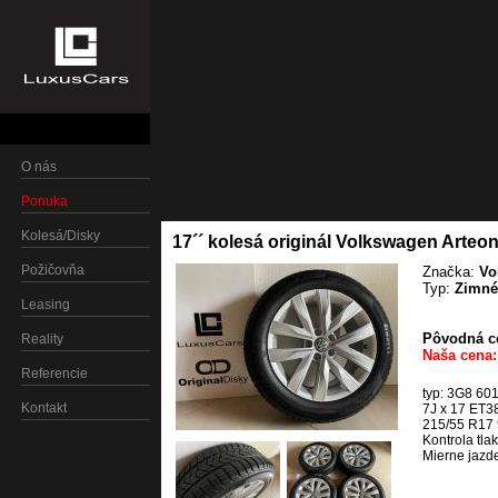
O nás
Ponuka
Kolesá/Disky
17´´ kolesá originál Volkswagen Arteo
Požičovňa
Značka:
Vo
Typ:
Zimné
Leasing
Pôvodná ce
Reality
Naša cena:
Referencie
typ: 3G8 60
Kontakt
7J x 17 ET3
215/55 R17 9
Kontrola tla
Mierne jazd